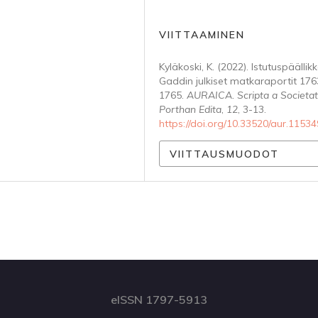
VIITTAAMINEN
Kyläkoski, K. (2022). Istutuspäällik
Gaddin julkiset matkaraportit 176
1765.
AURAICA. Scripta a Societa
Porthan Edita
,
12
, 3-13.
https://doi.org/10.33520/aur.11534
VIITTAUSMUODOT
eISSN 1797-5913