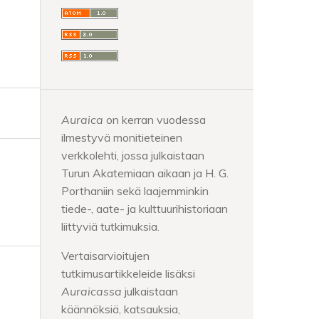
Auraica
on kerran vuodessa
ilmestyvä monitieteinen
verkkolehti, jossa julkaistaan
Turun Akatemiaan aikaan ja H. G.
Porthaniin sekä laajemminkin
tiede-, aate- ja kulttuurihistoriaan
liittyviä tutkimuksia.
Vertaisarvioitujen
tutkimusartikkeleide lisäksi
Auraicassa
julkaistaan
käännöksiä, katsauksia,