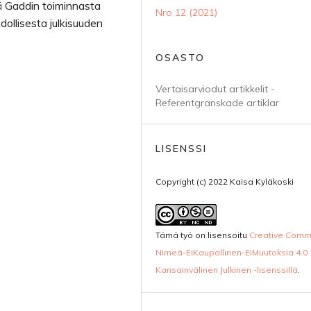
ä Gaddin toiminnasta
Nro 12 (2021)
ollisesta julkisuuden
OSASTO
Vertaisarviodut artikkelit -
Referentgranskade artiklar
LISENSSI
Copyright (c) 2022 Kaisa Kyläkoski
Tämä työ on lisensoitu
Creative Com
Nimeä-EiKaupallinen-EiMuutoksia 4.0
Kansainvälinen Julkinen -lisenssillä
.