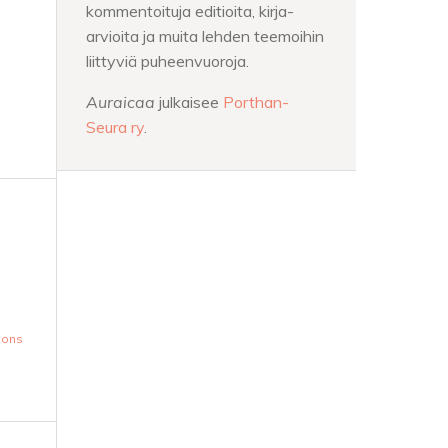
kommentoituja editioita, kirja-
arvioita ja muita lehden teemoihin
liittyviä puheenvuoroja.
Auraicaa
julkaisee
Porthan-
Seura ry
.
mons