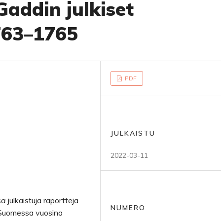
Gaddin julkiset
763–1765
PDF
JULKAISTU
2022-03-11
sa
julkaistuja raportteja
NUMERO
Suomessa vuosina