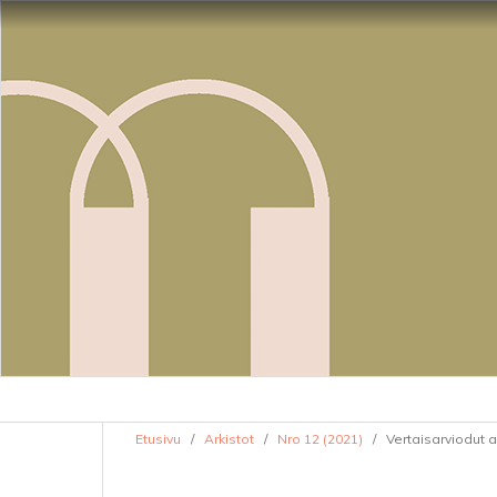
Etusivu
/
Arkistot
/
Nro 12 (2021)
/
Vertaisarviodut a