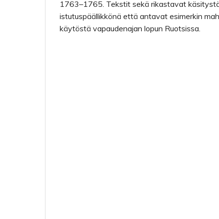
1763–1765. Tekstit sekä rikastavat käsityst
istutuspäällikkönä että antavat esimerkin mahd
käytöstä vapaudenajan lopun Ruotsissa.