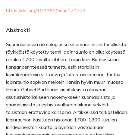
https://doi.org/10.33520/aur.179772
Abstrakti
Suomalaisessa arkeologiassa sisämaan esihistoriallisista
röykkiöistä käytetty termi
lapinraunio
on ollut käytössä
ainakin 1700-luvulta lähtien. Toisin kuin Ruotsissakin
kansanperinteessä tunnettu esihistoriallisiin
kivirakennelmiin viittaava
jättiläis
-nimiperinne, tuntuu
lapinraunio sopivan melkein liiankin hyvin muun muassa
Henrik Gabriel Porthanin kirjoituksista alkavaan
asutushistorialliseen näkemykseen suomalaisista ja
saamelaisista jo esihistoriallisena aikana selvästi
toisistaan erottuvina kansoina. Artikkelissa tarkastellaan
lapinraunion käsitteen historiaa 1700–1800-lukujen
lähdeaineiston kautta ja pyritään vastaamaan
kysymykseen termin alkuperästä: oliko se lähtöisin