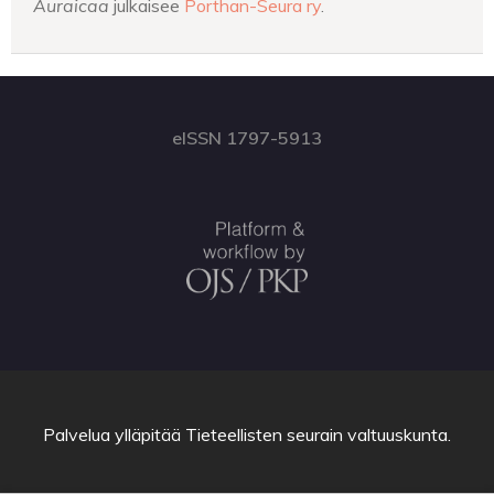
Auraicaa
julkaisee
Porthan-Seura ry
.
eISSN 1797-5913
Palvelua ylläpitää
Tieteellisten seurain valtuuskunta
.