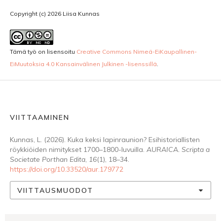
Copyright (c) 2026 Liisa Kunnas
Tämä työ on lisensoitu
Creative Commons Nimeä-EiKaupallinen-
EiMuutoksia 4.0 Kansainvälinen Julkinen -lisenssillä
.
VIITTAAMINEN
Kunnas, L. (2026). Kuka keksi lapinraunion? Esihistoriallisten
röykkiöiden nimitykset 1700–1800-luvuilla.
AURAICA. Scripta a
Societate Porthan Edita
,
16
(1), 18–34.
https://doi.org/10.33520/aur.179772
VIITTAUSMUODOT