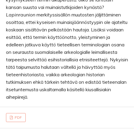
kansan suusta vai muinaistutkijoiden kynästä?
Lapinraunion
merkityssisällön muutosten jäljittäminen
osoittaa, ettei kyseisen muinaisjäännöstyypin ole ajateltu
koskaan sisältävän pelkästään hautoja. Lisäksi voidaan
esittää, että termin käyttöönotto, yleistyminen ja
edelleen jatkuva käyttö tieteellisen terminologian osana
on seurausta suomalaiselle arkeologialle leimallisesta
tarpeesta selvittää esihistoriallisia etnisiteettejä. Nykyisin
tätä taipumusta halutaan vältellä ja häivyttää myös
tieteenhistoriasta, vaikka arkeologian historian
tutkimuksen ehkä tärkein tehtävä on edistää tieteenalan
itsetuntemusta uskaltamalla käsitellä kiusallisiakin
aihepiirejä.
PDF