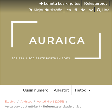
Lähetä käsikirjoitus
Rekisteröidy
Kirjaudu sisään
en
fi
de
sv
Hae
Uusin numero
Arkistot
Tietoa
Etusivu
/
Arkistot
/
Vol 16 Nro 1 (2025)
/
Vertaisarviodut artikkelit - Referentgranskade artiklar