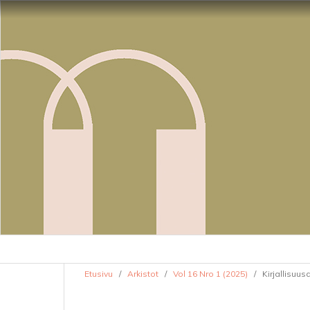
Etusivu
/
Arkistot
/
Vol 16 Nro 1 (2025)
/
Kirjallisuus