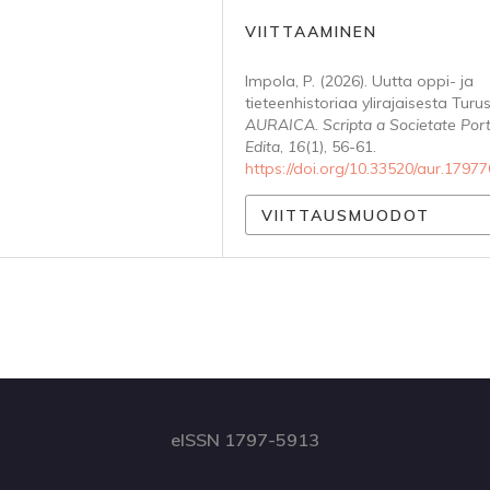
VIITTAAMINEN
Impola, P. (2026). Uutta oppi- ja
tieteenhistoriaa ylirajaisesta Turus
AURAICA. Scripta a Societate Por
Edita
,
16
(1), 56-61.
https://doi.org/10.33520/aur.17977
VIITTAUSMUODOT
eISSN 1797-5913