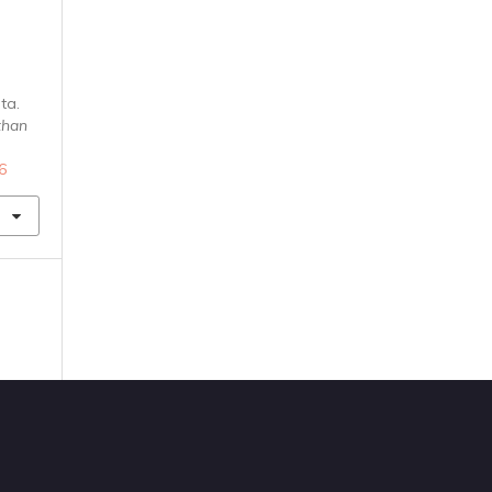
ta.
than
6