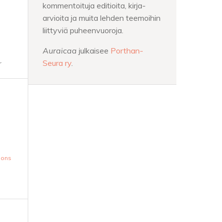
kommentoituja editioita, kirja-
arvioita ja muita lehden teemoihin
liittyviä puheenvuoroja.
Auraicaa
julkaisee
Porthan-
Seura ry
.
r
mons