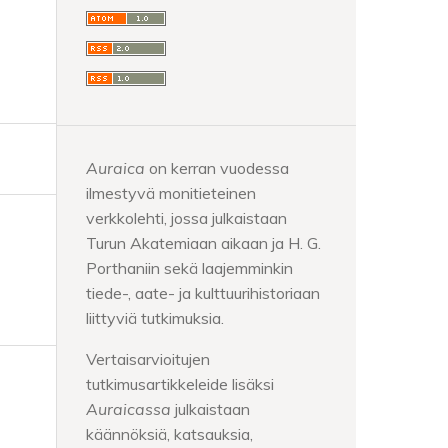
Auraica
on kerran vuodessa
ilmestyvä monitieteinen
verkkolehti, jossa julkaistaan
Turun Akatemiaan aikaan ja H. G.
Porthaniin sekä laajemminkin
tiede-, aate- ja kulttuurihistoriaan
liittyviä tutkimuksia.
Vertaisarvioitujen
tutkimusartikkeleide lisäksi
Auraicassa
julkaistaan
käännöksiä, katsauksia,