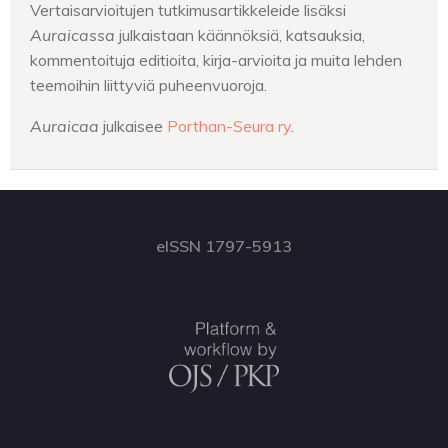
Vertaisarvioitujen tutkimusartikkeleide lisäksi
Auraicassa
julkaistaan
käännöksiä, katsauksia,
kommentoituja editioita, kirja-arvioita ja muita lehden
teemoihin liittyviä puheenvuoroja.
Auraicaa
julkaisee
Porthan-Seura ry
.
eISSN 1797-5913