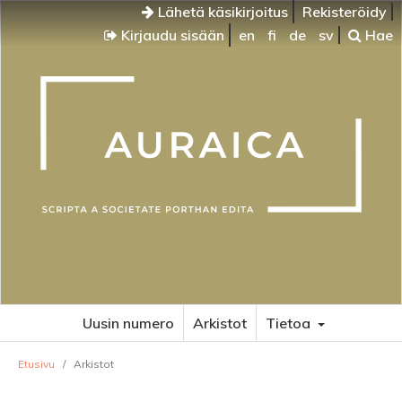
Lähetä käsikirjoitus
Rekisteröidy
Kirjaudu sisään
en
fi
de
sv
Hae
Uusin numero
Arkistot
Tietoa
Etusivu
/
Arkistot