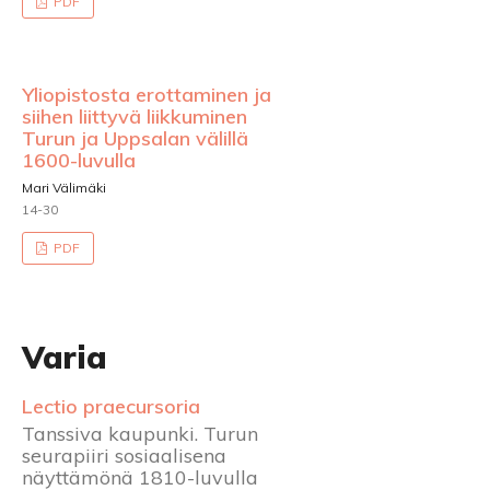
PDF
Yliopistosta erottaminen ja
siihen liittyvä liikkuminen
Turun ja Uppsalan välillä
1600-luvulla
Mari Välimäki
14-30
PDF
Varia
Lectio praecursoria
Tanssiva kaupunki. Turun
seurapiiri sosiaalisena
näyttämönä 1810-luvulla