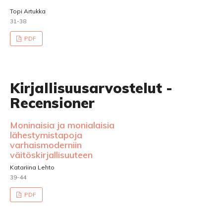
Topi Artukka
31-38
PDF
Kirjallisuusarvostelut -
Recensioner
Moninaisia ja monialaisia
lähestymistapoja
varhaismoderniin
väitöskirjallisuuteen
Katariina Lehto
39-44
PDF