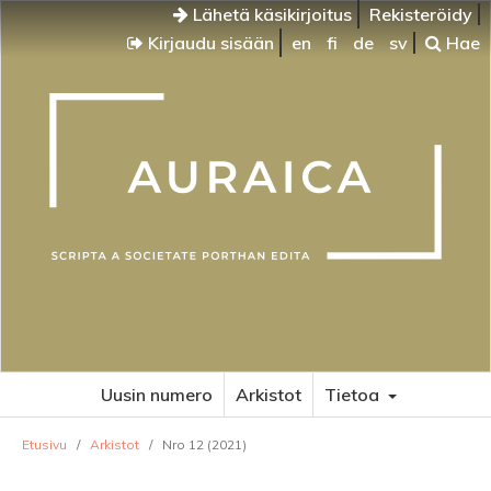
Lähetä käsikirjoitus
Rekisteröidy
Kirjaudu sisään
en
fi
de
sv
Hae
Uusin numero
Arkistot
Tietoa
Etusivu
/
Arkistot
/
Nro 12 (2021)