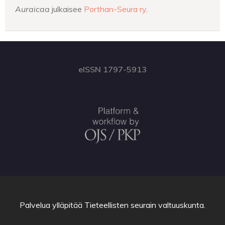
Auraicaa
julkaisee
Porthan-Seura ry
.
eISSN 1797-5913
Palvelua ylläpitää
Tieteellisten seurain valtuuskunta
.