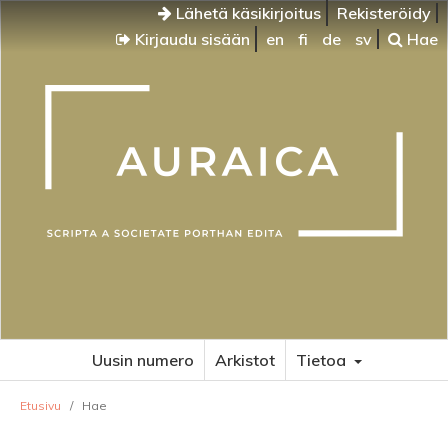
Lähetä käsikirjoitus
Rekisteröidy
Kirjaudu sisään
en
fi
de
sv
Hae
Uusin numero
Arkistot
Tietoa
Etusivu
/
Hae