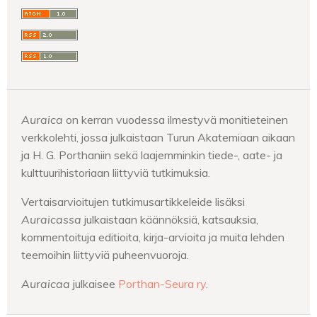
Auraica
on kerran vuodessa ilmestyvä monitieteinen
verkkolehti, jossa julkaistaan Turun Akatemiaan aikaan
ja H. G. Porthaniin sekä laajemminkin tiede-, aate- ja
kulttuurihistoriaan liittyviä tutkimuksia.
Vertaisarvioitujen tutkimusartikkeleide lisäksi
Auraicassa
julkaistaan
käännöksiä, katsauksia,
kommentoituja editioita, kirja-arvioita ja muita lehden
teemoihin liittyviä puheenvuoroja.
Auraicaa
julkaisee
Porthan-Seura ry
.