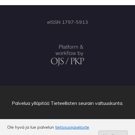
eISSN 1797-5913
Palvelua ylläpitää
Tieteellisten seurain valtuuskunta
.
Ole hyvä ja lue palvelun
tietosuojaseloste