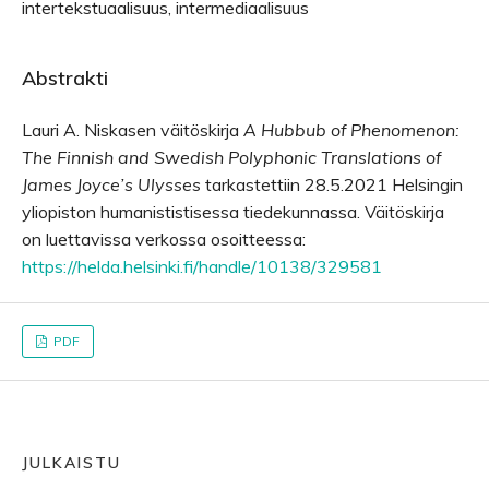
intertekstuaalisuus, intermediaalisuus
Abstrakti
Lauri A. Niskasen väitöskirja
A Hubbub of Phenomenon:
The Finnish and Swedish Polyphonic Translations of
James Joyce’s Ulysses
tarkastettiin 28.5.2021 Helsingin
yliopiston humanististisessa tiedekunnassa. Väitöskirja
on luettavissa verkossa osoitteessa:
https://helda.helsinki.fi/handle/10138/329581
PDF
JULKAISTU