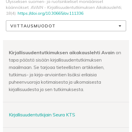
Ulysseksen suomen- ja ruotsinkieliset moniääniset
käännökset.
AVAIN - Kirjallisuudentutkimuksen Aikakauslehti
,
18
(4).
https://doi.org/10.30665/av.111336
VIITTAUSMUODOT
Kirjallisuudentutkimuksen aikakauslehti Avain
on
tapa päästä sisään kirjallisuudentutkimuksen
maailmaan. Se tarjoaa tieteellisten artikkelien,
tutkimus- ja kirja-arviointien lisäksi erilaisia
puheenvuoroja kotimaisesta ja ulkomaisesta
kirjallisuudesta ja sen tutkimuksesta.
Kirjallisuudentutkijain Seura KTS