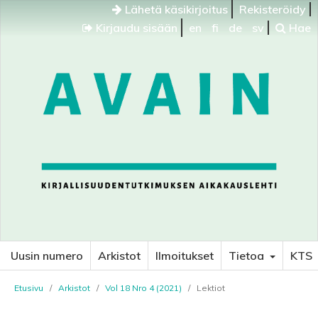
Lähetä käsikirjoitus
Rekisteröidy
Kirjaudu sisään
en
fi
de
sv
Hae
Uusin numero
Arkistot
Ilmoitukset
Tietoa
KTS
Etusivu
/
Arkistot
/
Vol 18 Nro 4 (2021)
/
Lektiot