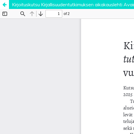
Kirjoituskutsu Kirjallisuudentutkimuksen aikakauslehti A