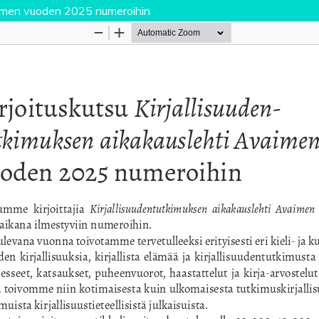
vaimen vuoden 2025 numeroihin
Palvelua ylläpitää
Tieteellisten seurain valtuuskun