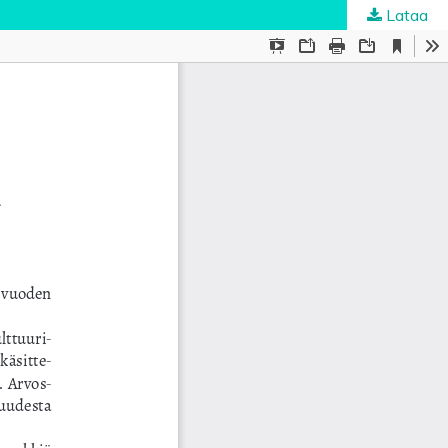
Lataa
ta
.