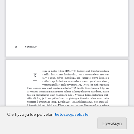
Ole hyvä ja lue palvelun
tietosuojaseloste
Hyväksyn