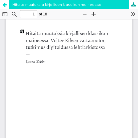
Hitaita muutoksia kirjallisen klassikon maineessa
Palvelua ylläpitää
Tieteellisten seurain valtuuskunta
.