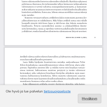
Ole hyvä ja lue palvelun
tietosuojaseloste
Hyväksyn