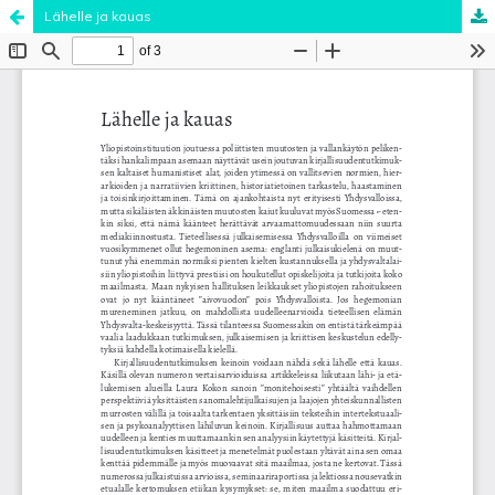
Lähelle ja kauas
Palvelua ylläpitää
Tieteellisten seurain valtuuskunta
.