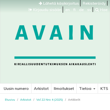
Lähetä käsikirjoitus
Rekisteröidy
Kirjaudu sisään
en
fi
de
sv
Hae
Uusin numero
Arkistot
Ilmoitukset
Tietoa
KTS
Etusivu
/
Arkistot
/
Vol 22 Nro 4 (2025)
/
Artikkelit