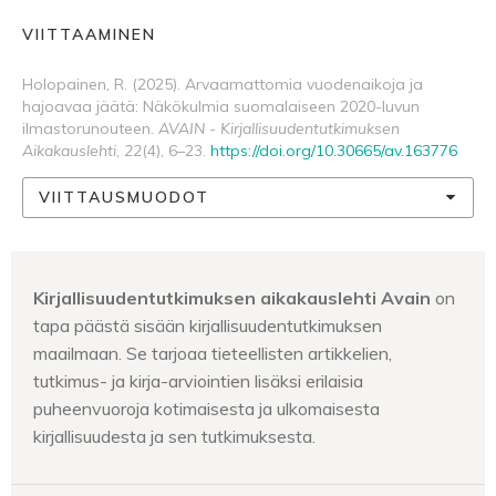
VIITTAAMINEN
Holopainen, R. (2025). Arvaamattomia vuodenaikoja ja
hajoavaa jäätä: Näkökulmia suomalaiseen 2020-luvun
ilmastorunouteen.
AVAIN - Kirjallisuudentutkimuksen
Aikakauslehti
,
22
(4), 6–23.
https://doi.org/10.30665/av.163776
VIITTAUSMUODOT
Kirjallisuudentutkimuksen aikakauslehti Avain
on
tapa päästä sisään kirjallisuudentutkimuksen
maailmaan. Se tarjoaa tieteellisten artikkelien,
tutkimus- ja kirja-arviointien lisäksi erilaisia
puheenvuoroja kotimaisesta ja ulkomaisesta
kirjallisuudesta ja sen tutkimuksesta.