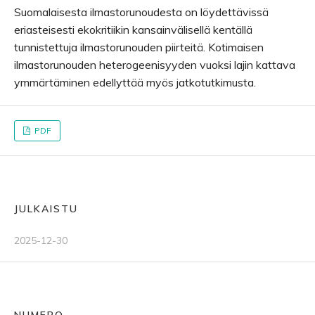
Suomalaisesta ilmastorunoudesta on löydettävissä
eriasteisesti ekokritiikin kansainvälisellä kentällä
tunnistettuja ilmastorunouden piirteitä. Kotimaisen
ilmastorunouden heterogeenisyyden vuoksi lajin kattava
ymmärtäminen edellyttää myös jatkotutkimusta.
PDF
JULKAISTU
2025-12-30
NUMERO