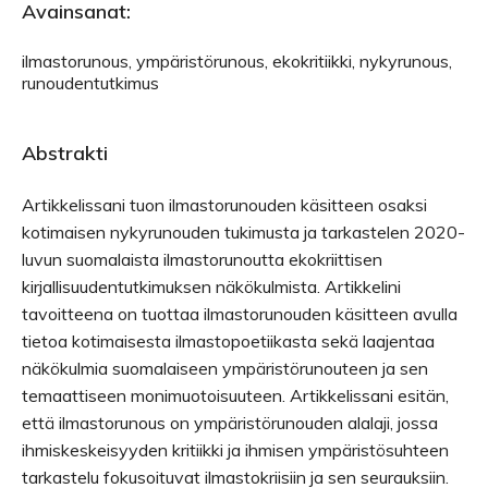
Avainsanat:
ilmastorunous, ympäristörunous, ekokritiikki, nykyrunous,
runoudentutkimus
Abstrakti
Artikkelissani tuon ilmastorunouden käsitteen osaksi
kotimaisen nykyrunouden tukimusta ja tarkastelen 2020-
luvun suomalaista ilmastorunoutta ekokriittisen
kirjallisuudentutkimuksen näkökulmista. Artikkelini
tavoitteena on tuottaa ilmastorunouden käsitteen avulla
tietoa kotimaisesta ilmastopoetiikasta sekä laajentaa
näkökulmia suomalaiseen ympäristörunouteen ja sen
temaattiseen monimuotoisuuteen. Artikkelissani esitän,
että ilmastorunous on ympäristörunouden alalaji, jossa
ihmiskeskeisyyden kritiikki ja ihmisen ympäristösuhteen
tarkastelu fokusoituvat ilmastokriisiin ja sen seurauksiin.