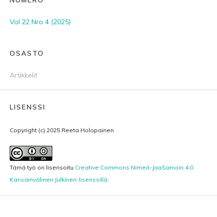
Vol 22 Nro 4 (2025)
OSASTO
Artikkelit
LISENSSI
Copyright (c) 2025 Reeta Holopainen
Tämä työ on lisensoitu
Creative Commons Nimeä-JaaSamoin 4.0
Kansainvälinen Julkinen-lisenssillä
.