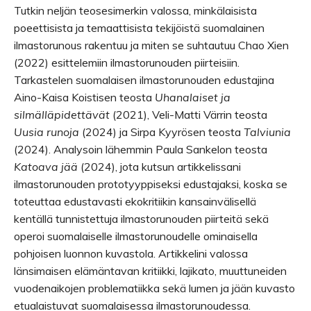
Tutkin neljän teosesimerkin valossa, minkälaisista
poeettisista ja temaattisista tekijöistä suomalainen
ilmastorunous rakentuu ja miten se suhtautuu Chao Xien
(2022) esittelemiin ilmastorunouden piirteisiin.
Tarkastelen suomalaisen ilmastorunouden edustajina
Aino-Kaisa Koistisen teosta
Uhanalaiset ja
silmälläpidettävät
(2021), Veli-Matti Värrin teosta
Uusia runoja
(2024) ja Sirpa Kyyrösen teosta
Talviunia
(2024). Analysoin lähemmin Paula Sankelon teosta
Katoava jää
(2024), jota kutsun artikkelissani
ilmastorunouden prototyyppiseksi edustajaksi, koska se
toteuttaa edustavasti ekokritiikin kansainvälisellä
kentällä tunnistettuja ilmastorunouden piirteitä sekä
operoi suomalaiselle ilmastorunoudelle ominaisella
pohjoisen luonnon kuvastola. Artikkelini valossa
länsimaisen elämäntavan kritiikki, lajikato, muuttuneiden
vuodenaikojen problematiikka sekä lumen ja jään kuvasto
etualaistuvat suomalaisessa ilmastorunoudessa.