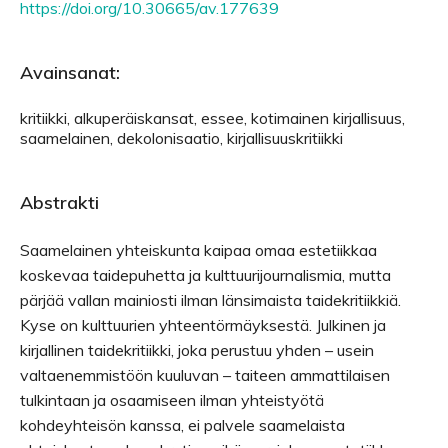
https://doi.org/10.30665/av.177639
Avainsanat:
kritiikki, alkuperäiskansat, essee, kotimainen kirjallisuus,
saamelainen, dekolonisaatio, kirjallisuuskritiikki
Abstrakti
Saamelainen yhteiskunta kaipaa omaa estetiikkaa
koskevaa taidepuhetta ja kulttuurijournalismia, mutta
pärjää vallan mainiosti ilman länsimaista taidekritiikkiä.
Kyse on kulttuurien yhteentörmäyksestä. Julkinen ja
kirjallinen taidekritiikki, joka perustuu yhden – usein
valtaenemmistöön kuuluvan – taiteen ammattilaisen
tulkintaan ja osaamiseen ilman yhteistyötä
kohdeyhteisön kanssa, ei palvele saamelaista