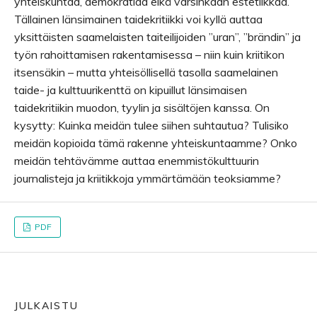
yhteiskuntaa, demokratiaa eikä varsinkaan estetiikkaa.
Tällainen länsimainen taidekritiikki voi kyllä auttaa
yksittäisten saamelaisten taiteilijoiden ”uran”, ”brändin” ja
työn rahoittamisen rakentamisessa – niin kuin kriitikon
itsensäkin – mutta yhteisöllisellä tasolla saamelainen
taide- ja kulttuurikenttä on kipuillut länsimaisen
taidekritiikin muodon, tyylin ja sisältöjen kanssa. On
kysytty: Kuinka meidän tulee siihen suhtautua? Tulisiko
meidän kopioida tämä rakenne yhteiskuntaamme? Onko
meidän tehtävämme auttaa enemmistökulttuurin
journalisteja ja kriitikkoja ymmärtämään teoksiamme?
PDF
JULKAISTU