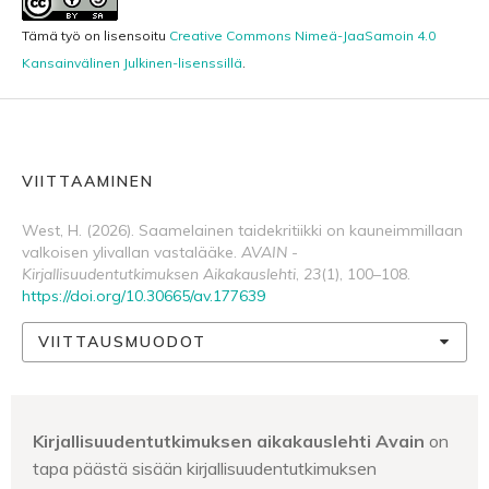
Tämä työ on lisensoitu
Creative Commons Nimeä-JaaSamoin 4.0
Kansainvälinen Julkinen-lisenssillä
.
VIITTAAMINEN
West, H. (2026). Saamelainen taidekritiikki on kauneimmillaan
valkoisen ylivallan vastalääke.
AVAIN -
Kirjallisuudentutkimuksen Aikakauslehti
,
23
(1), 100–108.
https://doi.org/10.30665/av.177639
VIITTAUSMUODOT
Kirjallisuudentutkimuksen aikakauslehti Avain
on
tapa päästä sisään kirjallisuudentutkimuksen