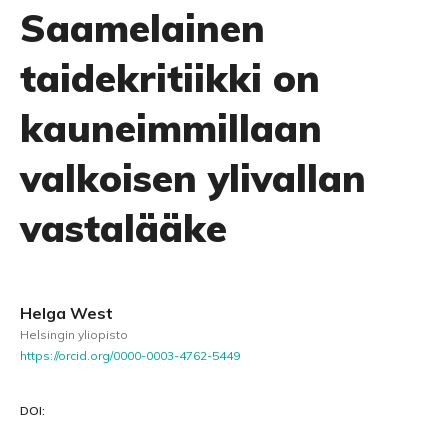
Saamelainen
taidekritiikki on
kauneimmillaan
valkoisen ylivallan
vastalääke
Helga West
Helsingin yliopisto
https://orcid.org/0000-0003-4762-5449
DOI: