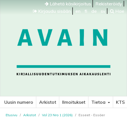
Lähetä käsikirjoitus
Rekisteröidy
Kirjaudu sisään
en
fi
de
sv
Hae
Uusin numero
Arkistot
Ilmoitukset
Tietoa
KTS
Etusivu
/
Arkistot
/
Vol 23 Nro 1 (2026)
/
Esseet - Essäer