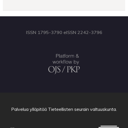
ISSN 1795-3790 eISSN 2242-3796
Palvelua ylläpitää
Tieteellisten seurain valtuuskunta
.