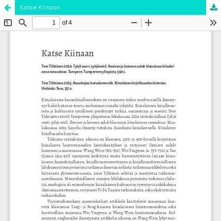
Katse Kiinaan
Palvelua ylläpitää
Tieteellisten seurain valtuuskunta
.