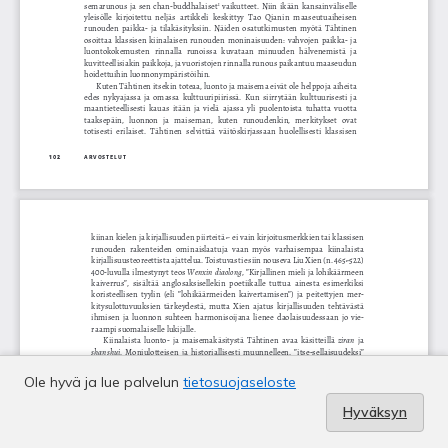
Ole hyvä ja lue palvelun
tietosuojaseloste
Hyväksyn