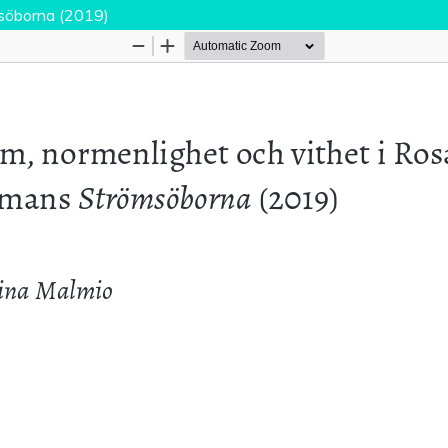
msöborna (2019)
Palvelua ylläpitää
Tieteellisten seurain valtuuskun