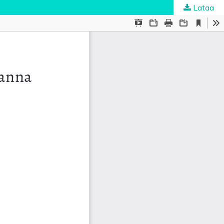
Lataa
ta
.