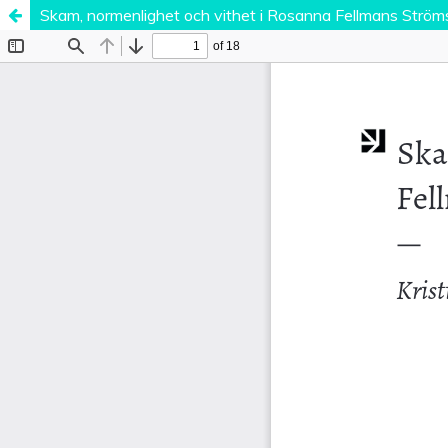
Skam, normenlighet och vithet i Rosanna Fellmans Strö