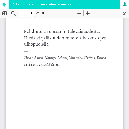
Pohdintoja romaanin tulevaisuudesta
Palvelua ylläpitää
Tieteellisten seurain valtuuskunta
.