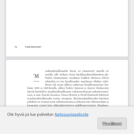
Ole hyvä ja lue palvelun
tietosuojaseloste
Hyväksyn