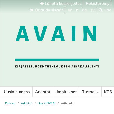
Lähetä käsikirjoitus
Rekisteröidy
Kirjaudu sisään
en
fi
de
sv
Hae
Uusin numero
Arkistot
Ilmoitukset
Tietoa
KTS
Etusivu
/
Arkistot
/
Nro 4 (2016)
/
Artikkelit