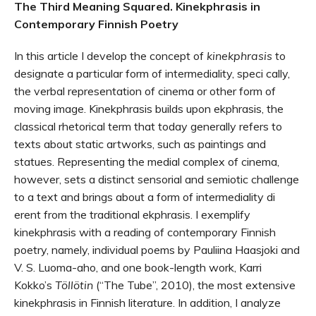
The Third Meaning Squared. Kinekphrasis in
Contemporary Finnish Poetry
In this article I develop the concept of
kinekphrasis
to
designate a particular form of intermediality, speci cally,
the verbal representation of cinema or other form of
moving image. Kinekphrasis builds upon ekphrasis, the
classical rhetorical term that today generally refers to
texts about static artworks, such as paintings and
statues. Representing the medial complex of cinema,
however, sets a distinct sensorial and semiotic challenge
to a text and brings about a form of intermediality di
erent from the traditional ekphrasis. I exemplify
kinekphrasis with a reading of contemporary Finnish
poetry, namely, individual poems by Pauliina Haasjoki and
V. S. Luoma-aho, and one book-length work, Karri
Kokko’s
Töllötin
(“The Tube”, 2010), the most extensive
kinekphrasis in Finnish literature. In addition, I analyze