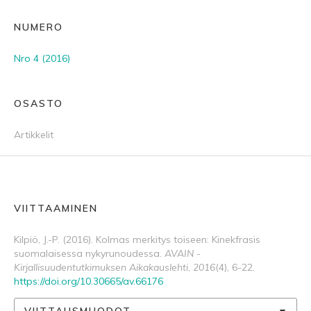
NUMERO
Nro 4 (2016)
OSASTO
Artikkelit
VIITTAAMINEN
Kilpiö, J.-P. (2016). Kolmas merkitys toiseen: Kinekfrasis
suomalaisessa nykyrunoudessa.
AVAIN -
Kirjallisuudentutkimuksen Aikakauslehti
,
2016
(4), 6-22.
https://doi.org/10.30665/av.66176
VIITTAUSMUODOT