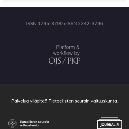
ISSN 1795-3790 eISSN 2242-3796
Palvelua ylläpitää
Tieteellisten seurain valtuuskunta
.