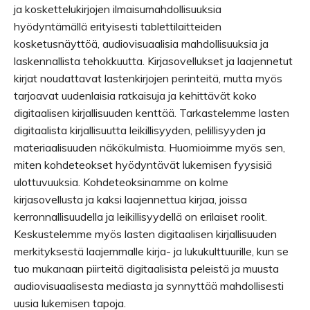
ja koskettelukirjojen ilmaisumahdollisuuksia
hyödyntämällä erityisesti tablettilaitteiden
kosketusnäyttöä, audiovisuaalisia mahdollisuuksia ja
laskennallista tehokkuutta. Kirjasovellukset ja laajennetut
kirjat noudattavat lastenkirjojen perinteitä, mutta myös
tarjoavat uudenlaisia ratkaisuja ja kehittävät koko
digitaalisen kirjallisuuden kenttää. Tarkastelemme lasten
digitaalista kirjallisuutta leikillisyyden, pelillisyyden ja
materiaalisuuden näkökulmista. Huomioimme myös sen,
miten kohdeteokset hyödyntävät lukemisen fyysisiä
ulottuvuuksia. Kohdeteoksinamme on kolme
kirjasovellusta ja kaksi laajennettua kirjaa, joissa
kerronnallisuudella ja leikillisyydellä on erilaiset roolit.
Keskustelemme myös lasten digitaalisen kirjallisuuden
merkityksestä laajemmalle kirja- ja lukukulttuurille, kun se
tuo mukanaan piirteitä digitaalisista peleistä ja muusta
audiovisuaalisesta mediasta ja synnyttää mahdollisesti
uusia lukemisen tapoja.