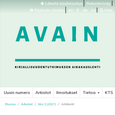
Lähetä käsikirjoitus
Rekisteröidy
Kirjaudu sisään
en
fi
de
sv
Hae
Uusin numero
Arkistot
Ilmoitukset
Tietoa
KTS
Etusivu
/
Arkistot
/
Nro 3 (2017)
/
Artikkelit