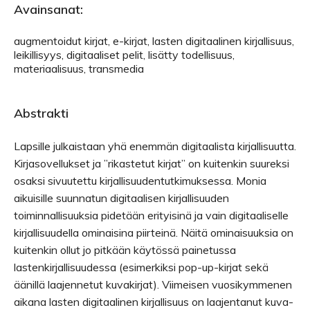
Avainsanat:
augmentoidut kirjat, e-kirjat, lasten digitaalinen kirjallisuus,
leikillisyys, digitaaliset pelit, lisätty todellisuus,
materiaalisuus, transmedia
Abstrakti
Lapsille julkaistaan yhä enemmän digitaalista kirjallisuutta.
Kirjasovellukset ja ”rikastetut kirjat” on kuitenkin suureksi
osaksi sivuutettu kirjallisuudentutkimuksessa. Monia
aikuisille suunnatun digitaalisen kirjallisuuden
toiminnallisuuksia pidetään erityisinä ja vain digitaaliselle
kirjallisuudella ominaisina piirteinä. Näitä ominaisuuksia on
kuitenkin ollut jo pitkään käytössä painetussa
lastenkirjallisuudessa (esimerkiksi pop-up-kirjat sekä
äänillä laajennetut kuvakirjat). Viimeisen vuosikymmenen
aikana lasten digitaalinen kirjallisuus on laajentanut kuva-