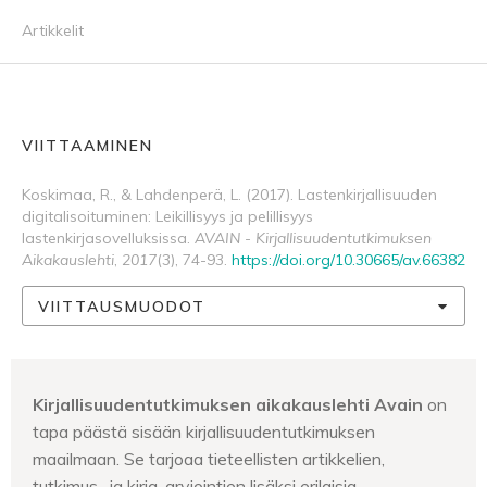
Artikkelit
VIITTAAMINEN
Koskimaa, R., & Lahdenperä, L. (2017). Lastenkirjallisuuden
digitalisoituminen: Leikillisyys ja pelillisyys
lastenkirjasovelluksissa.
AVAIN - Kirjallisuudentutkimuksen
Aikakauslehti
,
2017
(3), 74-93.
https://doi.org/10.30665/av.66382
VIITTAUSMUODOT
Kirjallisuudentutkimuksen aikakauslehti Avain
on
tapa päästä sisään kirjallisuudentutkimuksen
maailmaan. Se tarjoaa tieteellisten artikkelien,
tutkimus- ja kirja-arviointien lisäksi erilaisia