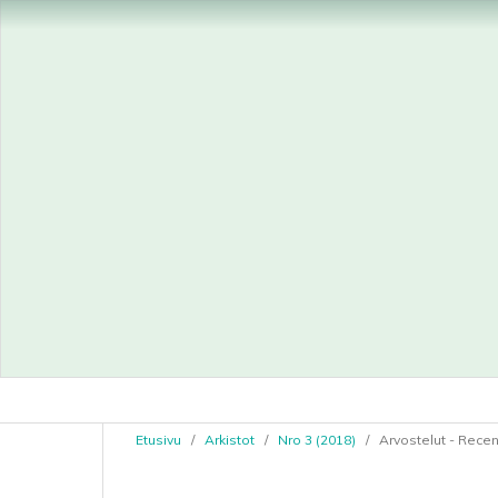
Etusivu
/
Arkistot
/
Nro 3 (2018)
/
Arvostelut - Rece