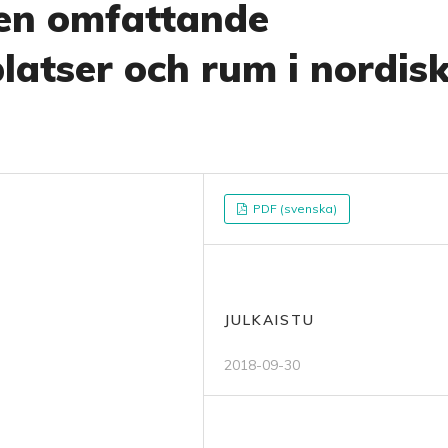
 en omfattande
platser och rum i nordis
PDF (svenska)
JULKAISTU
2018-09-30