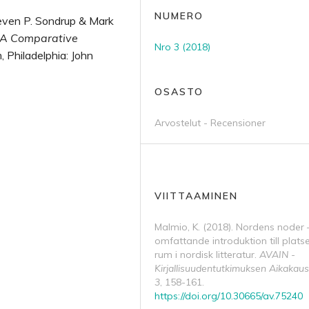
NUMERO
even P. Sondrup & Mark
. A Comparative
Nro 3 (2018)
 Philadelphia: John
OSASTO
Arvostelut - Recensioner
VIITTAAMINEN
Malmio, K. (2018). Nordens noder 
omfattande introduktion till plats
rum i nordisk litteratur.
AVAIN -
Kirjallisuudentutkimuksen Aikakaus
3
, 158-161.
https://doi.org/10.30665/av.75240