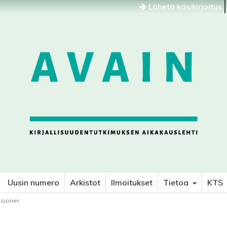
Lähetä käsikirjoitus
Uusin numero
Arkistot
Ilmoitukset
Tietoa
KTS
nsioner