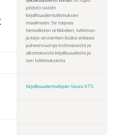
aikakauslehti Avain
on tapa
päästä sisään
kirjallisuudentutkimuksen
k
maailmaan. Se tarjoaa
tieteellisten artikkelien, tutkimus-
ja kirja-arviointien lisäksi erilaisia
puheenvuoroja kotimaisesta ja
ulkomaisesta kirjallisuudesta ja
sen tutkimuksesta.
Kirjallisuudentutkijain Seura KTS