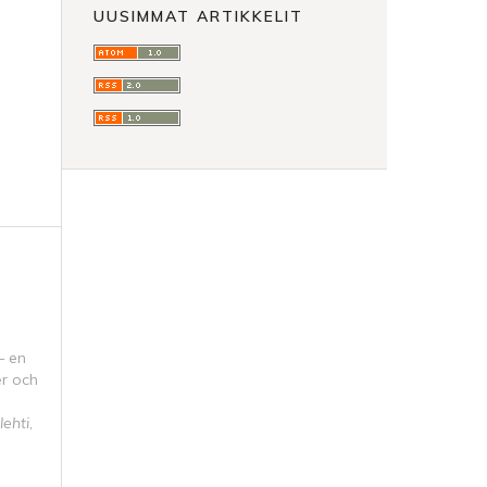
UUSIMMAT ARTIKKELIT
– en
er och
lehti
,