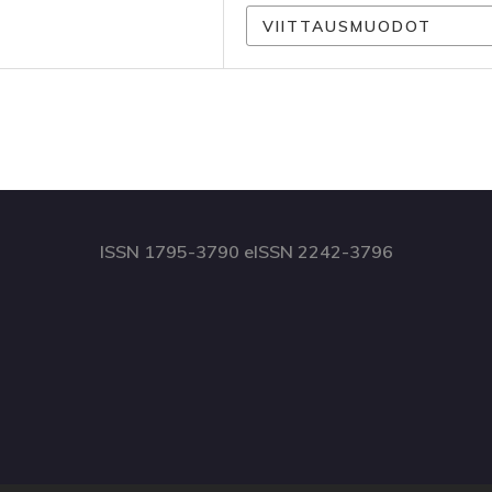
VIITTAUSMUODOT
ISSN 1795-3790 eISSN 2242-3796