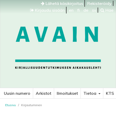
Lähetä käsikirjoitus
Rekisteröidy
Kirjaudu sisään
en
fi
de
sv
Hae
Uusin numero
Arkistot
Ilmoitukset
Tietoa
KTS
Etusivu
/
Kirjautuminen