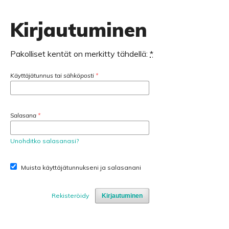
Kirjautuminen
Pakolliset kentät on merkitty tähdellä:
*
Käyttäjätunnus tai sähköposti
*
Salasana
*
Unohditko salasanasi?
Muista käyttäjätunnukseni ja salasanani
Rekisteröidy
Kirjautuminen