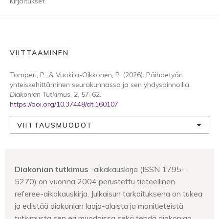
Kirjoitukset
VIITTAAMINEN
Tomperi, P., & Vuokila-Oikkonen, P. (2026). Päihdetyön
yhteiskehittäminen seurakunnassa ja sen yhdyspinnoilla.
Diakonian Tutkimus
,
2
, 57-62.
https://doi.org/10.37448/dt.160107
VIITTAUSMUODOT
Diakonian tutkimus
-aikakauskirja (ISSN 1795-
5270) on vuonna 2004 perustettu tieteellinen
referee-aikakauskirja. Julkaisun tarkoituksena on tukea
ja edistää diakonian laaja-alaista ja monitieteistä
tutkimusta sen eri muodoissa sekä tehdä diakoniaa