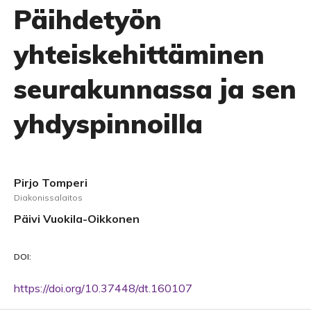
Päihdetyön
yhteiskehittäminen
seurakunnassa ja sen
yhdyspinnoilla
Pirjo Tomperi
Diakonissalaitos
Päivi Vuokila-Oikkonen
DOI:
https://doi.org/10.37448/dt.160107