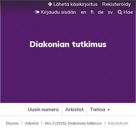
Lähetä käsikirjoitus
Rekisteröidy
Kirjaudu sisään
en
fi
de
sv
Hae
Diakonian tutkimus
Uusin numero
Arkistot
Tietoa
Etusivu
/
Arkistot
/
Nro 2 (2025): Diakonian tutkimus
/
Kirjoitukset