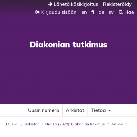
Lähetä käsikirjoitus
Rekisteröidy
Kirjaudu sisään
en
fi
de
sv
Hae
Diakonian tutkimus
Uusin numero
Arkistot
Tietoa
Etusivu
/
Arkistot
/
Nro 1S (2020): Diakonian tutkimus
/
Artikkelit