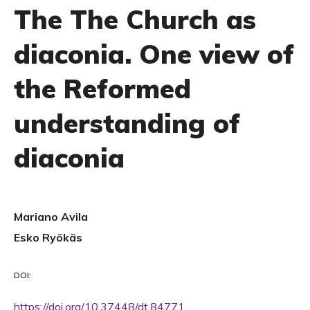
The The Church as
diaconia. One view of
the Reformed
understanding of
diaconia
Mariano Avila
Esko Ryökäs
DOI:
https://doi.org/10.37448/dt.84771