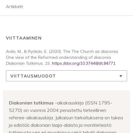
Artikkelit
VIITTAAMINEN
Avila, M., & Ryökäs, E. (2020). The The Church as diaconia.
One view of the Reformed understanding of diaconia.
Diakonian Tutkimus
,
1S
.
https://doi.org/10.37448/dt.84771
VIITTAUSMUODOT
Diakonian tutkimus
-aikakauskirja (ISSN 1795-
5270) on vuonna 2004 perustettu tieteellinen
referee-aikakauskirja. Julkaisun tarkoituksena on tukea
ja edistää diakonian laaja-alaista ja monitieteistä
tutkimusta sen eri muodoissa sekä tehdä diakoniaa