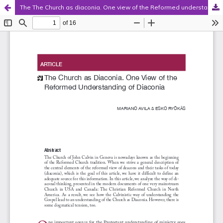
The The Church as diaconia. One view of the Reformed understanding of diaconia
Palvelua ylläpitää
Tieteellisten seurain valtuuskunta
.