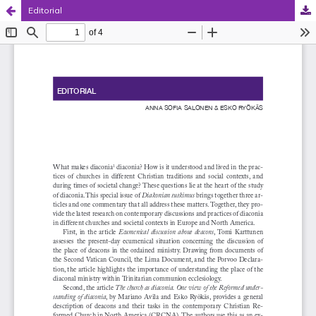
Editorial
Palvelua ylläpitää
Tieteellisten seurain valtuuskunta
.