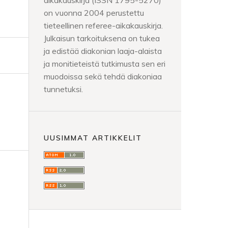
aikakauskirja (ISSN 1795-5270)
on vuonna 2004 perustettu
tieteellinen referee-aikakauskirja.
Julkaisun tarkoituksena on tukea
ja edistää diakonian laaja-alaista
ja monitieteistä tutkimusta sen eri
muodoissa sekä tehdä diakoniaa
tunnetuksi.
UUSIMMAT ARTIKKELIT