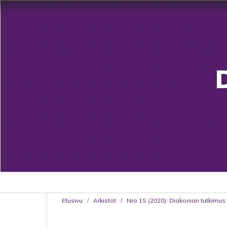
Etusivu
/
Arkistot
/
Nro 1S (2020): Diakonian tutkimus