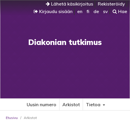
Lähetä käsikirjoitus
Rekisteröidy
Kirjaudu sisään
en
fi
de
sv
Hae
Diakonian tutkimus
Uusin numero
Arkistot
Tietoa
Etusivu
/
Arkistot