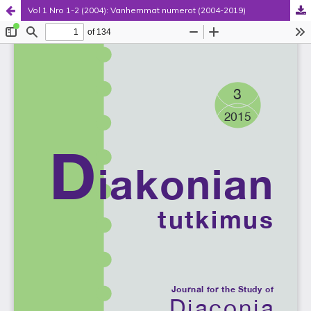
Vol 1 Nro 1-2 (2004): Vanhemmat numerot (2004-2019)
Palvelua ylläpitää
Tieteellisten seurain valtuuskunta
.