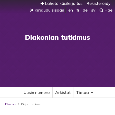
Lähetä käsikirjoitus
Rekisteröidy
Kirjaudu sisään
en
fi
de
sv
Hae
Diakonian tutkimus
Uusin numero
Arkistot
Tietoa
Etusivu
/
Kirjautuminen