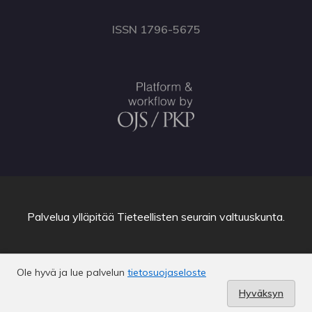
ISSN 1796-5675
Palvelua ylläpitää
Tieteellisten seurain valtuuskunta
.
Ole hyvä ja lue palvelun
tietosuojaseloste
Hyväksyn