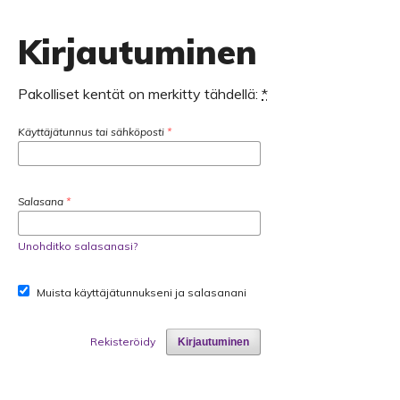
Kirjautuminen
Pakolliset kentät on merkitty tähdellä:
*
Käyttäjätunnus tai sähköposti
*
Salasana
*
Unohditko salasanasi?
Muista käyttäjätunnukseni ja salasanani
Rekisteröidy
Kirjautuminen