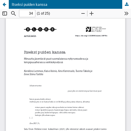
Itseksi puiden kanssa
Palvelua ylläpitää
Tieteellisten seurain valtuuskunta
.