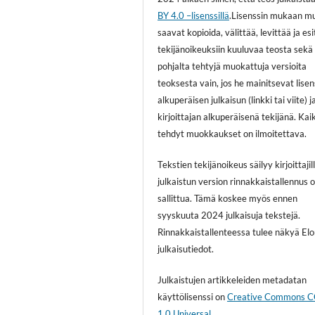
BY 4.0 –lisenssillä
.Lisenssin mukaan m
saavat kopioida, välittää, levittää ja es
tekijänoikeuksiin kuuluvaa teosta sekä
pohjalta tehtyjä muokattuja versioita
teoksesta vain, jos he mainitsevat lisen
alkuperäisen julkaisun (linkki tai viite) j
kirjoittajan alkuperäisenä tekijänä. Kai
tehdyt muokkaukset on ilmoitettava.
Tekstien tekijänoikeus säilyy kirjoittajill
julkaistun version rinnakkaistallennus 
sallittua. Tämä koskee myös ennen
syyskuuta 2024 julkaisuja tekstejä.
Rinnakkaistallenteessa tulee näkyä El
julkaisutiedot.
Julkaistujen artikkeleiden metadatan
käyttölisenssi on
Creative Commons 
1.0 Universal
.