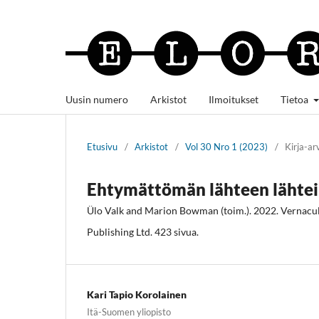
Uusin numero
Arkistot
Ilmoitukset
Tietoa
Etusivu
/
Arkistot
/
Vol 30 Nro 1 (2023)
/
Kirja-ar
Ehtymättömän lähteen lähtei
Ülo Valk and Marion Bowman (toim.). 2022. Vernacula
Publishing Ltd. 423 sivua.
Kari Tapio Korolainen
Itä-Suomen yliopisto