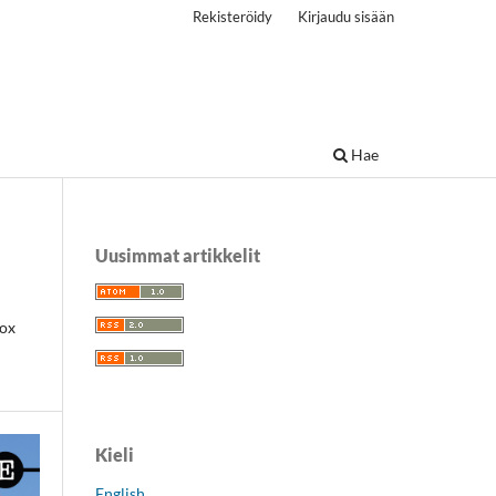
Rekisteröidy
Kirjaudu sisään
Hae
Uusimmat artikkelit
nox
Kieli
English