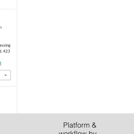
n
essing
td. 423
3