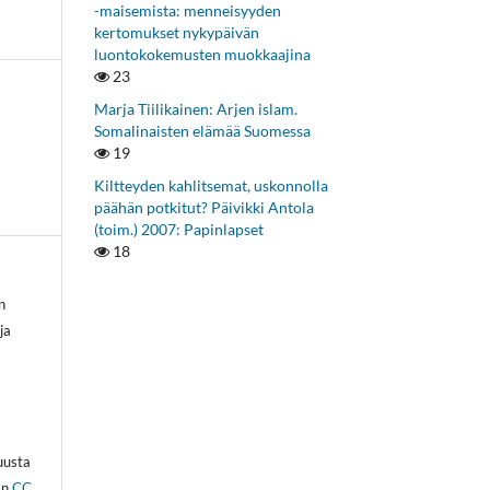
-maisemista: menneisyyden
kertomukset nykypäivän
luontokokemusten muokkaajina
23
Marja Tiilikainen: Arjen islam.
Somalinaisten elämää Suomessa
19
Kiltteyden kahlitsemat, uskonnolla
päähän potkitut? Päivikki Antola
(toim.) 2007: Papinlapset
18
n
ja
kuusta
an
CC