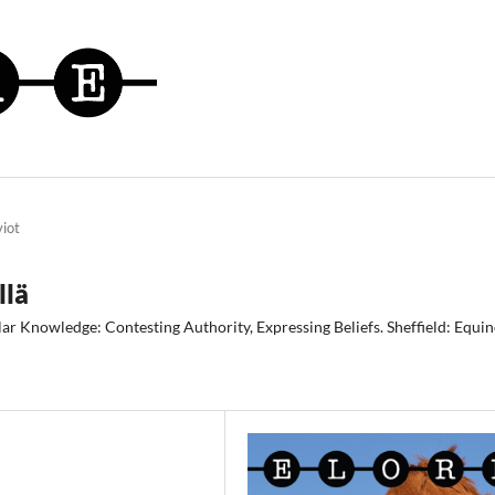
viot
llä
r Knowledge: Contesting Authority, Expressing Beliefs. Sheffield: Equi