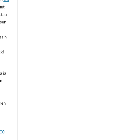
uut
ittää
 sen
ssin,
a
kki
a ja
on
oren
CC0