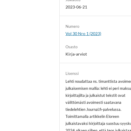
2023-06-21
Numero
Vol 30 Nro 1 (2023)
Osasto
Kirja-arviot
Lisenssi
Lehti noudattaa ns. timanttista avoime
julkaisemisen mallia: lehti ei peri maksu
kirjoittajilta ja julkaistut tekstit ovat
välittömästi avoimesti saatavana
tiedelehtien Journal.fi-palvelussa.
Toimittamalla artikkelin Eloreen
julkaistavaksi kirjoittaja suostuu syys
2024 alkaen siihen, että teos julkaista