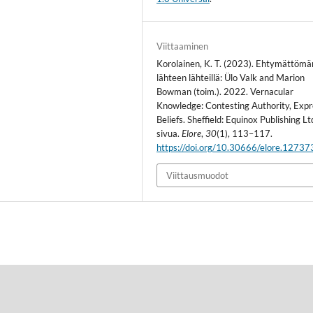
Viittaaminen
Korolainen, K. T. (2023). Ehtymättömä
lähteen lähteillä: Ülo Valk and Marion
Bowman (toim.). 2022. Vernacular
Knowledge: Contesting Authority, Expr
Beliefs. Sheffield: Equinox Publishing L
sivua.
Elore
,
30
(1), 113–117.
https://doi.org/10.30666/elore.12737
Viittausmuodot