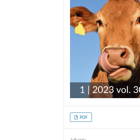
PDF
Julkaistu