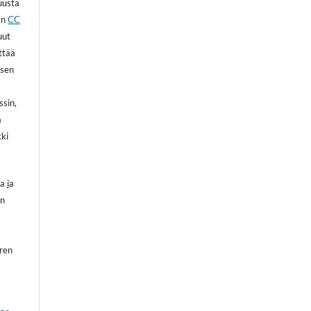
kuusta
an
CC
uut
ittää
 sen
ssin,
a
kki
a ja
on
oren