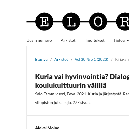
Uusin numero
Arkistot
Ilmoitukset
Tietoa
Etusivu
/
Arkistot
/
Vol 30 Nro 1 (2023)
/
Kirja-ar
Kuria vai hyvinvointia? Dialo
koulukulttuurin välillä
Salo-Tammivuori, Eeva. 2021. Kuria ja järjestystä. R
yliopiston julkaisuja. 277 sivua.
Aleksi Moine