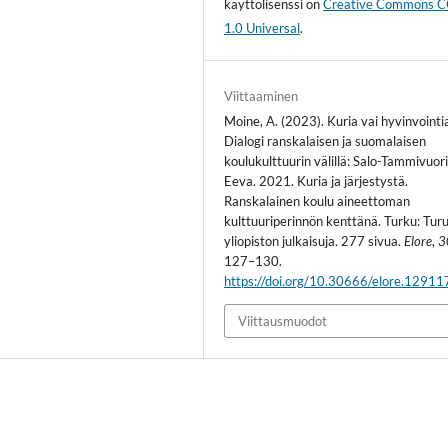
käyttölisenssi on
Creative Commons 
1.0 Universal
.
Viittaaminen
Moine, A. (2023). Kuria vai hyvinvointi
Dialogi ranskalaisen ja suomalaisen
koulukulttuurin välillä: Salo-Tammivuori
Eeva. 2021. Kuria ja järjestystä.
Ranskalainen koulu aineettoman
kulttuuriperinnön kenttänä. Turku: Tur
yliopiston julkaisuja. 277 sivua.
Elore
,
3
127–130.
https://doi.org/10.30666/elore.12911
Viittausmuodot