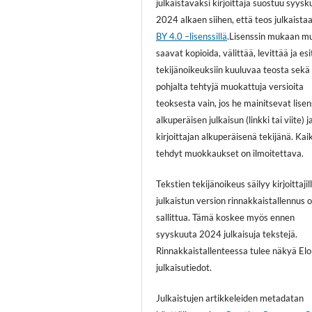
julkaistavaksi kirjoittaja suostuu syys
2024 alkaen siihen, että teos julkaista
BY 4.0 –lisenssillä
.Lisenssin mukaan m
saavat kopioida, välittää, levittää ja es
tekijänoikeuksiin kuuluvaa teosta sekä
pohjalta tehtyjä muokattuja versioita
teoksesta vain, jos he mainitsevat lisen
alkuperäisen julkaisun (linkki tai viite) j
kirjoittajan alkuperäisenä tekijänä. Kai
tehdyt muokkaukset on ilmoitettava.
Tekstien tekijänoikeus säilyy kirjoittajill
julkaistun version rinnakkaistallennus 
sallittua. Tämä koskee myös ennen
syyskuuta 2024 julkaisuja tekstejä.
Rinnakkaistallenteessa tulee näkyä El
julkaisutiedot.
Julkaistujen artikkeleiden metadatan