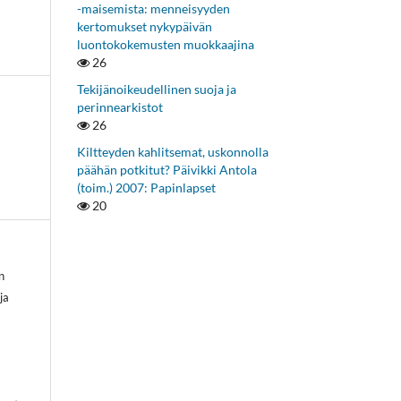
-maisemista: menneisyyden
kertomukset nykypäivän
luontokokemusten muokkaajina
26
Tekijänoikeudellinen suoja ja
perinnearkistot
26
Kiltteyden kahlitsemat, uskonnolla
päähän potkitut? Päivikki Antola
(toim.) 2007: Papinlapset
20
n
ja