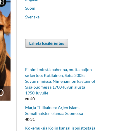
Suomi
Svenska
Lähetä käsikirjoitus
Ei nimi miestä pahenna, mutta paljon
se kertoo: Kotilainen, Sofia 2008:
Suvun nimissä. Nimenannon käytännöt
Sisä-Suomessa 1700-luvun alusta
1950-luvulle
40
Marja Tiilikainen: Arjen islam.
Somalinaisten elämää Suomessa
31
Kokemuksia Kolin kansallispuistosta ja