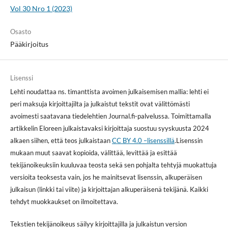
Vol 30 Nro 1 (2023)
Osasto
Pääkirjoitus
Lisenssi
Lehti noudattaa ns. timanttista avoimen julkaisemisen mallia: lehti ei
peri maksuja kirjoittajilta ja julkaistut tekstit ovat välittömästi
avoimesti saatavana tiedelehtien Journal.fi-palvelussa. Toimittamalla
artikkelin Eloreen julkaistavaksi kirjoittaja suostuu syyskuusta 2024
alkaen siihen, että teos julkaistaan
CC BY 4.0 –lisenssillä
.Lisenssin
mukaan muut saavat kopioida, välittää, levittää ja esittää
tekijänoikeuksiin kuuluvaa teosta sekä sen pohjalta tehtyjä muokattuja
versioita teoksesta vain, jos he mainitsevat lisenssin, alkuperäisen
julkaisun (linkki tai viite) ja kirjoittajan alkuperäisenä tekijänä. Kaikki
tehdyt muokkaukset on ilmoitettava.
Tekstien tekijänoikeus säilyy kirjoittajilla ja julkaistun version