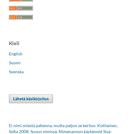
Kieli
English
Suomi
Svenska
Lähetä käsikirjoitus
Ei nimi miestä pahenna, mutta paljon se kertoo: Kotilainen,
Sofia 2008: Suvun nimissä. Nimenannon käytännöt Sisä-