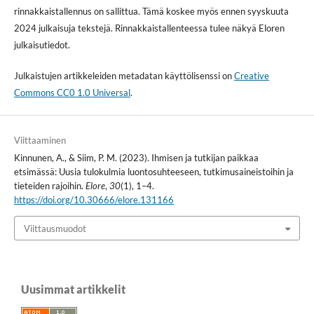
rinnakkaistallennus on sallittua. Tämä koskee myös ennen syyskuuta
2024 julkaisuja tekstejä. Rinnakkaistallenteessa tulee näkyä Eloren
julkaisutiedot.
Julkaistujen artikkeleiden metadatan käyttölisenssi on
Creative
Commons CC0 1.0 Universal
.
Viittaaminen
Kinnunen, A., & Siim, P. M. (2023). Ihmisen ja tutkijan paikkaa
etsimässä: Uusia tulokulmia luontosuhteeseen, tutkimusaineistoihin ja
tieteiden rajoihin.
Elore
,
30
(1), 1–4.
https://doi.org/10.30666/elore.131166
Viittausmuodot
Uusimmat artikkelit