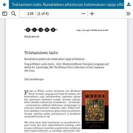
Toistamisen taito. Runokieleen pitäytyvän tutkimuksen rajoja ylittämässä
Palvelua ylläpitää
Tieteellisten seurain valtuuskunta
.