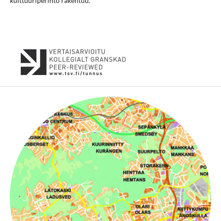
kulttuuriperintö rakentuu.