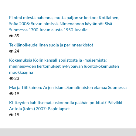
Ei nimi miestä pahenna, mutta paljon se kertoo: Kotilainen,
Sofia 2008: Suvun nimissä. Nimenannon käytännöt Sisä-
Suomessa 1700-luvun alusta 1950-luvulle
35
Tekijänoikeudellinen suoja ja perinnearkistot
24
Kokemuksia Kolin kansallispuistosta ja -maisemista:
menneisyyden kertomukset nykypäivän luontokokemusten
muokkaajina
23
Marja Tiilikainen: Arjen islam. Somalinaisten elämää Suomessa
19
Kiltteyden kahlitsemat, uskonnolla päähän potkitut? Päivikki
Antola (toim.) 2007: Papinlapset
18