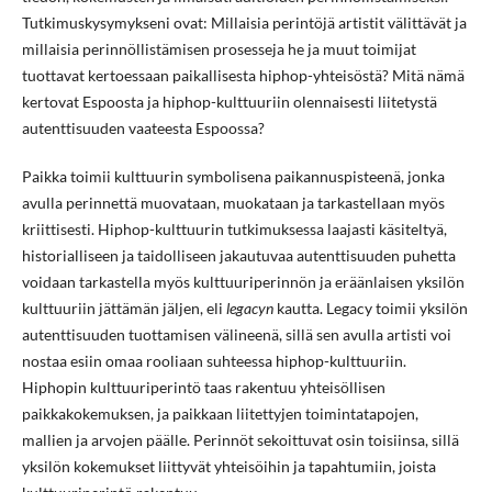
Tutkimuskysymykseni ovat: Millaisia perintöjä artistit välittävät ja
millaisia perinnöllistämisen prosesseja he ja muut toimijat
tuottavat kertoessaan paikallisesta hiphop-yhteisöstä? Mitä nämä
kertovat Espoosta ja hiphop-kulttuuriin olennaisesti liitetystä
autenttisuuden vaateesta Espoossa?
Paikka toimii kulttuurin symbolisena paikannuspisteenä, jonka
avulla perinnettä muovataan, muokataan ja tarkastellaan myös
kriittisesti. Hiphop-kulttuurin tutkimuksessa laajasti käsiteltyä,
historialliseen ja taidolliseen jakautuvaa autenttisuuden puhetta
voidaan tarkastella myös kulttuuriperinnön ja eräänlaisen yksilön
kulttuuriin jättämän jäljen, eli
legacyn
kautta. Legacy toimii yksilön
autenttisuuden tuottamisen välineenä, sillä sen avulla artisti voi
nostaa esiin omaa rooliaan suhteessa hiphop-kulttuuriin.
Hiphopin kulttuuriperintö taas rakentuu yhteisöllisen
paikkakokemuksen, ja paikkaan liitettyjen toimintatapojen,
mallien ja arvojen päälle. Perinnöt sekoittuvat osin toisiinsa, sillä
yksilön kokemukset liittyvät yhteisöihin ja tapahtumiin, joista