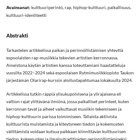
Avainsanat:
kulttuuriperintö, rap, hiphop-kulttuuri, paikallisuus,
kulttuuri-identiteetti
Abstrakti
Tarkastelen artikkelissa paikan ja perinnöllistämisen yhteyttä
espoolaisten rap-musiikkia tekevien artistien kerronnassa.
Aineistona käytän artistien kanssa toteuttamiani haastatteluja
vuosilta 2022–2024 sekä espoolaisen Rytmimusiikkiopisto Taukon
järjestämän Olarirap-kurssin aloitustapahtumaa lokakuulta 2024.
Artikkelissa tutkin räppiä ylisukupolvisena ja ylirajaisena eli
valtion rajat ylittävänä ilmiönä, jossa paikalliset perinteet, kuten
kerronnan tavat ja aiheet vaikuttavat musiikin tekemiseen ja
hiphop-kulttuurin parissa toimimiseen. Tällaista aktiivista
kulttuurista muistamista ja kiteytyneen tiedon ja kokemusten
välittämistä voidaan kutsua paikkaan kiinnittävän kulttuurisen
tiedon, kokemusten ja ilmaisutraditioiden perinnöllistämiseksi.