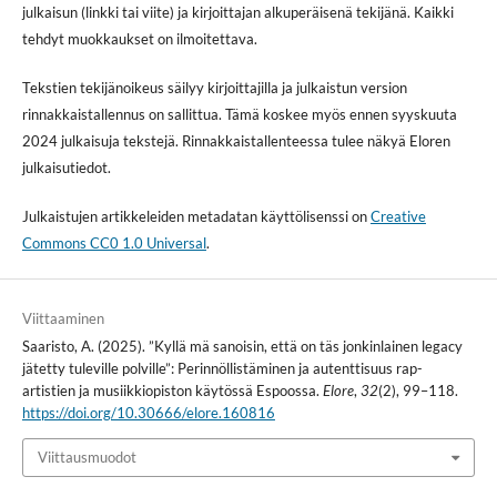
julkaisun (linkki tai viite) ja kirjoittajan alkuperäisenä tekijänä. Kaikki
tehdyt muokkaukset on ilmoitettava.
Tekstien tekijänoikeus säilyy kirjoittajilla ja julkaistun version
rinnakkaistallennus on sallittua. Tämä koskee myös ennen syyskuuta
2024 julkaisuja tekstejä. Rinnakkaistallenteessa tulee näkyä Eloren
julkaisutiedot.
Julkaistujen artikkeleiden metadatan käyttölisenssi on
Creative
Commons CC0 1.0 Universal
.
Viittaaminen
Saaristo, A. (2025). ”Kyllä mä sanoisin, että on täs jonkinlainen legacy
jätetty tuleville polville”: Perinnöllistäminen ja autenttisuus rap-
artistien ja musiikkiopiston käytössä Espoossa.
Elore
,
32
(2), 99–118.
https://doi.org/10.30666/elore.160816
Viittausmuodot