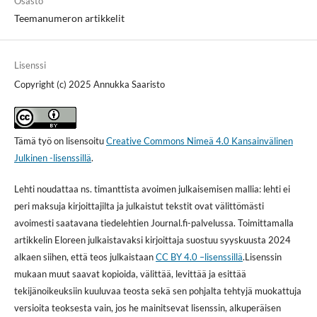
Osasto
Teemanumeron artikkelit
Lisenssi
Copyright (c) 2025 Annukka Saaristo
Tämä työ on lisensoitu
Creative Commons Nimeä 4.0 Kansainvälinen
Julkinen -lisenssillä
.
Lehti noudattaa ns. timanttista avoimen julkaisemisen mallia: lehti ei
peri maksuja kirjoittajilta ja julkaistut tekstit ovat välittömästi
avoimesti saatavana tiedelehtien Journal.fi-palvelussa. Toimittamalla
artikkelin Eloreen julkaistavaksi kirjoittaja suostuu syyskuusta 2024
alkaen siihen, että teos julkaistaan
CC BY 4.0 –lisenssillä
.Lisenssin
mukaan muut saavat kopioida, välittää, levittää ja esittää
tekijänoikeuksiin kuuluvaa teosta sekä sen pohjalta tehtyjä muokattuja
versioita teoksesta vain, jos he mainitsevat lisenssin, alkuperäisen