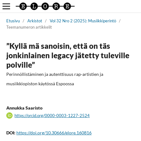
Etusivu
/
Arkistot
/
Vol 32 Nro 2 (2025): Musiikkiperintö
/
Teemanumeron artikkelit
”Kyllä mä sanoisin, että on täs
jonkinlainen legacy jätetty tuleville
polville”
Perinnöllistäminen ja autenttisuus rap-artistien ja
musiikkiopiston käytössä Espoossa
Annukka Saaristo
https://orcid.org/0000-0003-1227-2524
DOI:
https://doi.org/10.30666/elore.160816