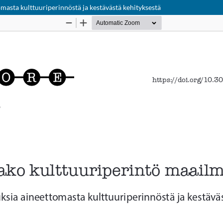
masta kulttuuriperinnöstä ja kestävästä kehityksestä
Palvelua ylläpitää
Tieteellisten seurain valtuuskunta
.