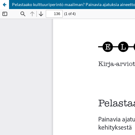
Pelastaako kulttuuriperintö maailman? Painavia ajatuksia aineetto