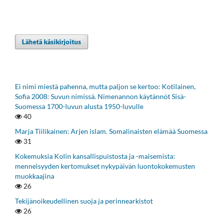
Lähetä käsikirjoitus
Ei nimi miestä pahenna, mutta paljon se kertoo: Kotilainen,
Sofia 2008: Suvun nimissä. Nimenannon käytännöt Sisä-
Suomessa 1700-luvun alusta 1950-luvulle
40
Marja Tiilikainen: Arjen islam. Somalinaisten elämää Suomessa
31
Kokemuksia Kolin kansallispuistosta ja -maisemista:
menneisyyden kertomukset nykypäivän luontokokemusten
muokkaajina
26
Tekijänoikeudellinen suoja ja perinnearkistot
26