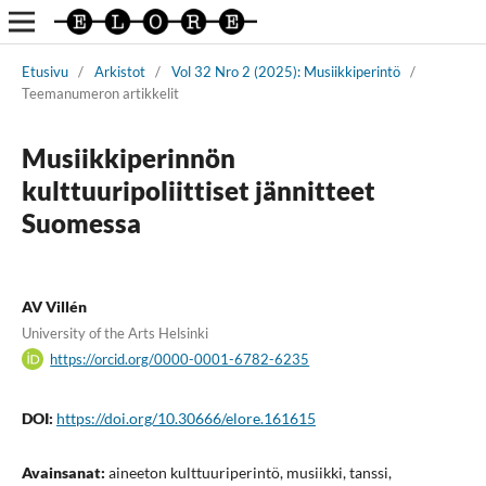
Etusivu
/
Arkistot
/
Vol 32 Nro 2 (2025): Musiikkiperintö
/
Teemanumeron artikkelit
Musiikkiperinnön
kulttuuripoliittiset jännitteet
Suomessa
AV Villén
University of the Arts Helsinki
https://orcid.org/0000-0001-6782-6235
DOI:
https://doi.org/10.30666/elore.161615
Avainsanat:
aineeton kulttuuriperintö, musiikki, tanssi,