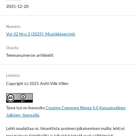
2025-12-20
Numero
Vol 32 Nro 2 (2025): Musiikkiperintö
Osasto
Teemanumeron artikkelit
Lisenssi
Copyright (c) 2025 Antti-Ville Villén
Tämä työ on lisensoitu
Creative Commons Nimeä 4.0 Kansainvälinen
Julkinen -lisenssillä
.
Lehti noudattaa ns. timanttista avoimen julkaisemisen mallia: lehti ei
peri maksuja kirjoittajilta ja julkaistut tekstit ovat välittömästi