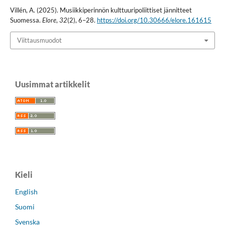
Villén, A. (2025). Musiikkiperinnön kulttuuripoliittiset jännitteet
Suomessa.
Elore
,
32
(2), 6–28.
https://doi.org/10.30666/elore.161615
Viittausmuodot
Uusimmat artikkelit
Kieli
English
Suomi
Svenska