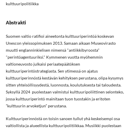
kulttuuripolitiikka
Abstrakti
Suomen valtio ratifioi aineetonta kulttuuriperintöä koskevan
Unescon yleissopimuksen 2013. Samaan aikaan Museovirasto
muutti englanninkielisen nimensä "antiikkibyroosta"
"perintöagentuuriksi." Kymmenen vuotta myöhemmin
valtioneuvosto julkaisi periaatepäätöksen
kulttuuriperintöstrategiasta. Sen ytimessä on ajatus
kulttuuriperinnöstä kestävän kehityksen perustana, olipa kysymys
sitten yhteisöllisyydestä, luonnosta, koulutuksesta tai taloudesta.
Syksyllä 2024 puolestaan valmistui kulttuuripoliittinen selonteko,
jossa kulttuuriperintö mainitaan tuon tuostakin ja eritoten
”kulttuurin arvoketjun” perustana.
Kulttuuriperinnöstä on toisin sanoen tullut yhä keskeisempi osa
valtiollista ja alueellista kulttuuripolitiikkaa. Musiikki puolestaan