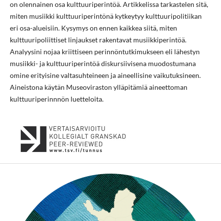
on olennainen osa kulttuuriperintöä. Artikkelissa tarkastelen sitä,
miten musiikki kulttuuriperintönä kytkeytyy kulttuuripolitiikan
eri osa-alueisiin. Kysymys on ennen kaikkea siitä, miten
kulttuuripoliittiset linjaukset rakentavat musiikkiperintöä.
Analyysini nojaa kriittiseen perinnöntutkimukseen eli lähestyn
musiikki- ja kulttuuriperintöä diskursiivisena muodostumana
omine erityisine valtasuhteineen ja aineellisine vaikutuksineen.
Aineistona käytän Museoviraston ylläpitämiä aineettoman
kulttuuriperinnnön luetteloita.