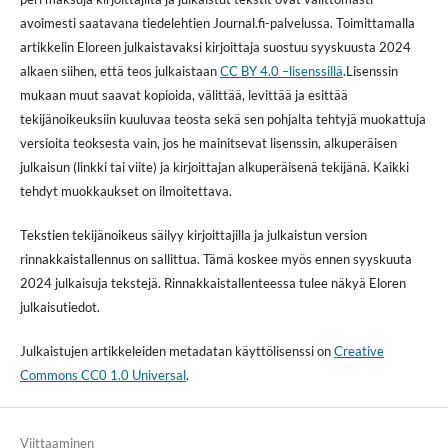
avoimesti saatavana tiedelehtien Journal.fi-palvelussa. Toimittamalla
artikkelin Eloreen julkaistavaksi kirjoittaja suostuu syyskuusta 2024
alkaen siihen, että teos julkaistaan
CC BY 4.0 –lisenssillä
.Lisenssin
mukaan muut saavat kopioida, välittää, levittää ja esittää
tekijänoikeuksiin kuuluvaa teosta sekä sen pohjalta tehtyjä muokattuja
versioita teoksesta vain, jos he mainitsevat lisenssin, alkuperäisen
julkaisun (linkki tai viite) ja kirjoittajan alkuperäisenä tekijänä. Kaikki
tehdyt muokkaukset on ilmoitettava.
Tekstien tekijänoikeus säilyy kirjoittajilla ja julkaistun version
rinnakkaistallennus on sallittua. Tämä koskee myös ennen syyskuuta
2024 julkaisuja tekstejä. Rinnakkaistallenteessa tulee näkyä Eloren
julkaisutiedot.
Julkaistujen artikkeleiden metadatan käyttölisenssi on
Creative
Commons CC0 1.0 Universal
.
Viittaaminen