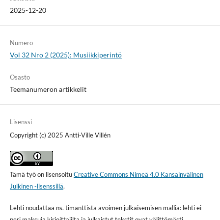
2025-12-20
Numero
Vol 32 Nro 2 (2025): Musiikkiperintö
Osasto
Teemanumeron artikkelit
Lisenssi
Copyright (c) 2025 Antti-Ville Villén
Tämä työ on lisensoitu
Creative Commons Nimeä 4.0 Kansainvälinen
Julkinen -lisenssillä
.
Lehti noudattaa ns. timanttista avoimen julkaisemisen mallia: lehti ei
peri maksuja kirjoittajilta ja julkaistut tekstit ovat välittömästi