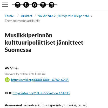
Etusivu
/
Arkistot
/
Vol 32 Nro 2 (2025): Musiikkiperintö
/
Teemanumeron artikkelit
Musiikkiperinnön
kulttuuripoliittiset jännitteet
Suomessa
AV Villén
University of the Arts Helsinki
https://orcid.org/0000-0001-6782-6235
DOI:
https://doi.org/10.30666/elore.161615
Avainsanat:
aineeton kulttuuriperintö, musiikki, tanssi,