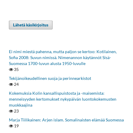
Lähetä käsikirjoitus
Ei nimi miestä pahenna, mutta paljon se kertoo: Kotilainen,
Sofia 2008: Suvun nimissä. Nimenannon käytännöt Sisä-
Suomessa 1700-luvun alusta 1950-luvulle
35
Tekijänoikeudellinen suoja ja perinnearkistot
24
Kokemuksia Kolin kansallispuistosta ja -maisemista:
menneisyyden kertomukset nykypäivän luontokokemusten
muokkaajina
23
Marja Tiilikainen: Arjen islam. Somalinaisten elämää Suomessa
19