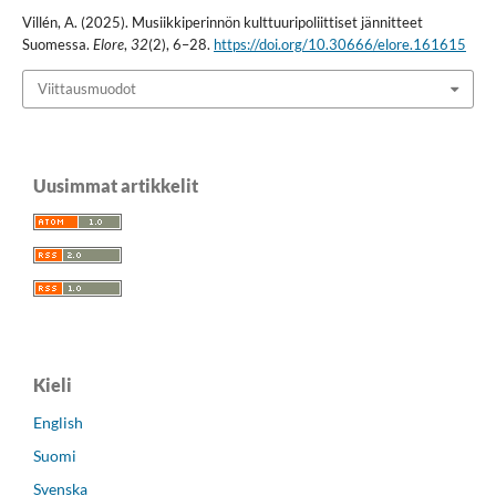
Villén, A. (2025). Musiikkiperinnön kulttuuripoliittiset jännitteet
Suomessa.
Elore
,
32
(2), 6–28.
https://doi.org/10.30666/elore.161615
Viittausmuodot
Uusimmat artikkelit
Kieli
English
Suomi
Svenska