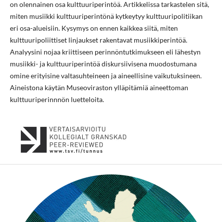
on olennainen osa kulttuuriperintöä. Artikkelissa tarkastelen sitä,
miten musiikki kulttuuriperintönä kytkeytyy kulttuuripolitiikan
eri osa-alueisiin. Kysymys on ennen kaikkea siitä, miten
kulttuuripoliittiset linjaukset rakentavat musiikkiperintöä.
Analyysini nojaa kriittiseen perinnöntutkimukseen eli lähestyn
musiikki- ja kulttuuriperintöä diskursiivisena muodostumana
omine erityisine valtasuhteineen ja aineellisine vaikutuksineen.
Aineistona käytän Museoviraston ylläpitämiä aineettoman
kulttuuriperinnnön luetteloita.