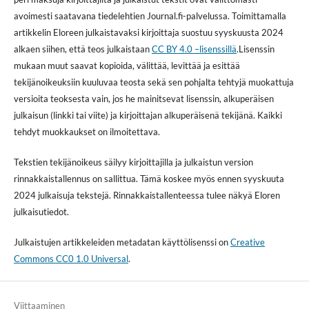
avoimesti saatavana tiedelehtien Journal.fi-palvelussa. Toimittamalla
artikkelin Eloreen julkaistavaksi kirjoittaja suostuu syyskuusta 2024
alkaen siihen, että teos julkaistaan
CC BY 4.0 –lisenssillä
.Lisenssin
mukaan muut saavat kopioida, välittää, levittää ja esittää
tekijänoikeuksiin kuuluvaa teosta sekä sen pohjalta tehtyjä muokattuja
versioita teoksesta vain, jos he mainitsevat lisenssin, alkuperäisen
julkaisun (linkki tai viite) ja kirjoittajan alkuperäisenä tekijänä. Kaikki
tehdyt muokkaukset on ilmoitettava.
Tekstien tekijänoikeus säilyy kirjoittajilla ja julkaistun version
rinnakkaistallennus on sallittua. Tämä koskee myös ennen syyskuuta
2024 julkaisuja tekstejä. Rinnakkaistallenteessa tulee näkyä Eloren
julkaisutiedot.
Julkaistujen artikkeleiden metadatan käyttölisenssi on
Creative
Commons CC0 1.0 Universal
.
Viittaaminen