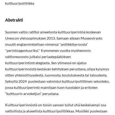
kulttuuripolitiikka
Abstrakti
Suomen valtio ratifioi aineetonta kulttuuriperintöä koskevan
Unescon yleissopimuksen 2013. Samaan aikaan Museovirasto
muutti englanninkielisen nimensä "antiikkibyroosta"
"perintöagentuuriksi." Kymmenen vuotta myöhemmin
valtioneuvosto julkaisi periaatepäätöksen
kulttuuriperintöstrategiasta. Sen ytimessä on ajatus
kulttuuriperinnöstä kestävän kehityksen perustana, olipa kysymys
sitten yhteisöllisyydestä, luonnosta, koulutuksesta tai taloudesta.
Syksyllä 2024 puolestaan valmistui kulttuuripoliittinen selonteko,
jossa kulttuuriperintö mainitaan tuon tuostakin ja eritoten
”kulttuurin arvoketjun” perustana.
Kulttuuriperinnöstä on toisin sanoen tullut yhä keskeisempi osa
valtiollista ja alueellista kulttuuripolitiikkaa. Musiikki puolestaan