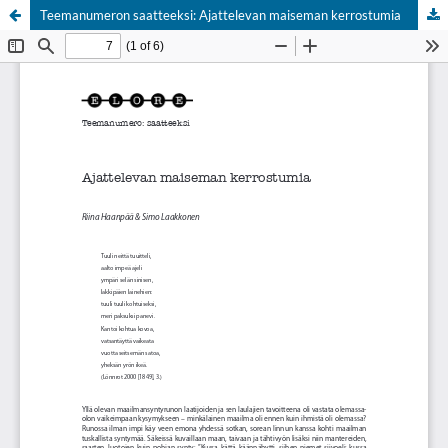
Teemanumeron saatteeksi: Ajattelevan maiseman kerrostumia
Palvelua ylläpitää
Tieteellisten seurain valtuuskunta
.