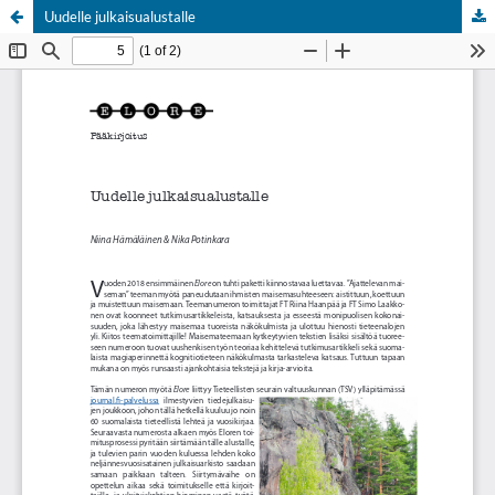
Uudelle julkaisualustalle
Palvelua ylläpitää
Tieteellisten seurain valtuuskunta
.