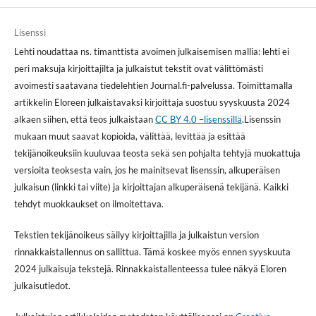
Lisenssi
Lehti noudattaa ns. timanttista avoimen julkaisemisen mallia: lehti ei
peri maksuja kirjoittajilta ja julkaistut tekstit ovat välittömästi
avoimesti saatavana tiedelehtien Journal.fi-palvelussa. Toimittamalla
artikkelin Eloreen julkaistavaksi kirjoittaja suostuu syyskuusta 2024
alkaen siihen, että teos julkaistaan
CC BY 4.0 –lisenssillä
.Lisenssin
mukaan muut saavat kopioida, välittää, levittää ja esittää
tekijänoikeuksiin kuuluvaa teosta sekä sen pohjalta tehtyjä muokattuja
versioita teoksesta vain, jos he mainitsevat lisenssin, alkuperäisen
julkaisun (linkki tai viite) ja kirjoittajan alkuperäisenä tekijänä. Kaikki
tehdyt muokkaukset on ilmoitettava.
Tekstien tekijänoikeus säilyy kirjoittajilla ja julkaistun version
rinnakkaistallennus on sallittua. Tämä koskee myös ennen syyskuuta
2024 julkaisuja tekstejä. Rinnakkaistallenteessa tulee näkyä Eloren
julkaisutiedot.