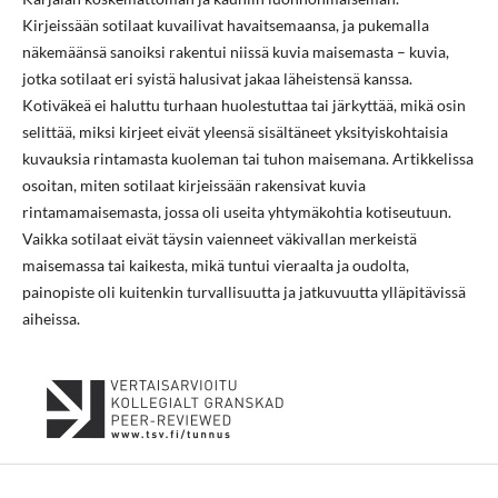
Kirjeissään sotilaat kuvailivat havaitsemaansa, ja pukemalla
näkemäänsä sanoiksi rakentui niissä kuvia maisemasta – kuvia,
jotka sotilaat eri syistä halusivat jakaa läheistensä kanssa.
Kotiväkeä ei haluttu turhaan huolestuttaa tai järkyttää, mikä osin
selittää, miksi kirjeet eivät yleensä sisältäneet yksityiskohtaisia
kuvauksia rintamasta kuoleman tai tuhon maisemana. Artikkelissa
osoitan, miten sotilaat kirjeissään rakensivat kuvia
rintamamaisemasta, jossa oli useita yhtymäkohtia kotiseutuun.
Vaikka sotilaat eivät täysin vaienneet väkivallan merkeistä
maisemassa tai kaikesta, mikä tuntui vieraalta ja oudolta,
painopiste oli kuitenkin turvallisuutta ja jatkuvuutta ylläpitävissä
aiheissa.