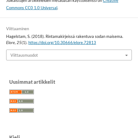
Julkaistujen artikkeleiden metadatan käyttölisenssi on
Creative
Commons CC0 1.0 Universal
.
Viittaaminen
Hagelstam, S. (2018). Rintamakirjeissä rakentuva sodan maisema.
Elore
,
25
(1).
https://doi.org/10.30666/elore.72813
Viittausmuodot
Uusimmat artikkelit
Kieli