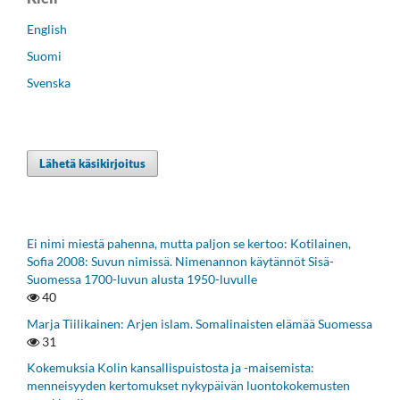
English
Suomi
Svenska
Lähetä käsikirjoitus
Ei nimi miestä pahenna, mutta paljon se kertoo: Kotilainen,
Sofia 2008: Suvun nimissä. Nimenannon käytännöt Sisä-
Suomessa 1700-luvun alusta 1950-luvulle
40
Marja Tiilikainen: Arjen islam. Somalinaisten elämää Suomessa
31
Kokemuksia Kolin kansallispuistosta ja -maisemista:
menneisyyden kertomukset nykypäivän luontokokemusten