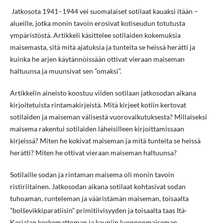
Jatkosota 1941–1944 vei suomalaiset sotilaat kauaksi itään –
alueille, jotka monin tavoin erosivat kotiseudun totutusta
ympäristöstä. Artikkeli käsittelee sotilaiden kokemuksia
maisemasta, sitä mitä ajatuksia ja tunteita se heissä herätti ja
kuinka he arjen käytännöissään ottivat vieraan maiseman
haltuunsa ja muunsivat sen ”omaksi”.
Artikkelin aineisto koostuu viiden sotilaan jatkosodan aikana
kirjoitetuista rintamakirjeistä. Mitä kirjeet kotiin kertovat
sotilaiden ja maiseman välisestä vuorovaikutuksesta? Millaiseksi
maisema rakentui sotilaiden läheisilleen kirjoittamissaan
kirjeissä? Miten he kokivat maiseman ja mitä tunteita se heissä
herätti? Miten he ottivat vieraan maiseman haltuunsa?
Sotilaille sodan ja rintaman maisema oli monin tavoin
ristiriitainen. Jatkosodan aikana sotilaat kohtasivat sodan
tuhoaman, runteleman ja vääristämän maiseman, toisaalta
”bolševikkiparatiisin” primitiivisyyden ja toisaalta taas Itä-
Karjalan koskemattoman ja kauniin luonnonmaiseman.