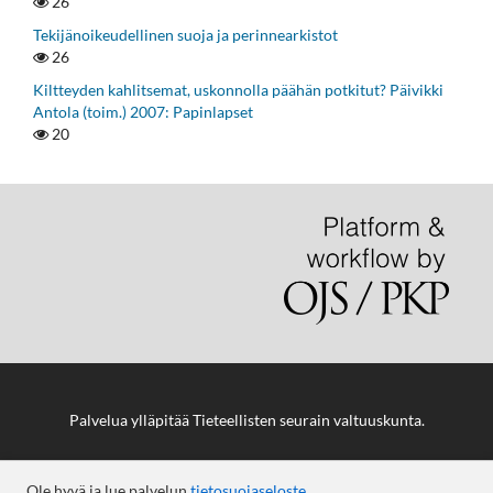
26
Tekijänoikeudellinen suoja ja perinnearkistot
26
Kiltteyden kahlitsemat, uskonnolla päähän potkitut? Päivikki
Antola (toim.) 2007: Papinlapset
20
Palvelua ylläpitää
Tieteellisten seurain valtuuskunta
.
Ole hyvä ja lue palvelun
tietosuojaseloste