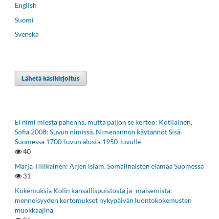
English
Suomi
Svenska
Lähetä käsikirjoitus
Ei nimi miestä pahenna, mutta paljon se kertoo: Kotilainen,
Sofia 2008: Suvun nimissä. Nimenannon käytännöt Sisä-
Suomessa 1700-luvun alusta 1950-luvulle
40
Marja Tiilikainen: Arjen islam. Somalinaisten elämää Suomessa
31
Kokemuksia Kolin kansallispuistosta ja -maisemista:
menneisyyden kertomukset nykypäivän luontokokemusten
muokkaajina