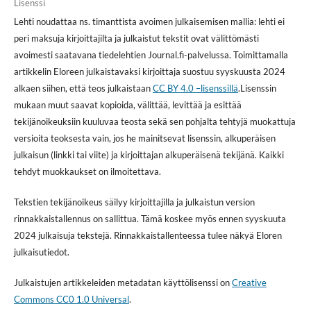
Lisenssi
Lehti noudattaa ns. timanttista avoimen julkaisemisen mallia: lehti ei
peri maksuja kirjoittajilta ja julkaistut tekstit ovat välittömästi
avoimesti saatavana tiedelehtien Journal.fi-palvelussa. Toimittamalla
artikkelin Eloreen julkaistavaksi kirjoittaja suostuu syyskuusta 2024
alkaen siihen, että teos julkaistaan
CC BY 4.0 –lisenssillä
.Lisenssin
mukaan muut saavat kopioida, välittää, levittää ja esittää
tekijänoikeuksiin kuuluvaa teosta sekä sen pohjalta tehtyjä muokattuja
versioita teoksesta vain, jos he mainitsevat lisenssin, alkuperäisen
julkaisun (linkki tai viite) ja kirjoittajan alkuperäisenä tekijänä. Kaikki
tehdyt muokkaukset on ilmoitettava.
Tekstien tekijänoikeus säilyy kirjoittajilla ja julkaistun version
rinnakkaistallennus on sallittua. Tämä koskee myös ennen syyskuuta
2024 julkaisuja tekstejä. Rinnakkaistallenteessa tulee näkyä Eloren
julkaisutiedot.
Julkaistujen artikkeleiden metadatan käyttölisenssi on
Creative
Commons CC0 1.0 Universal
.