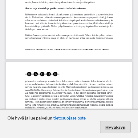
Ole hyvä ja lue palvelun
tietosuojaseloste
Hyväksyn