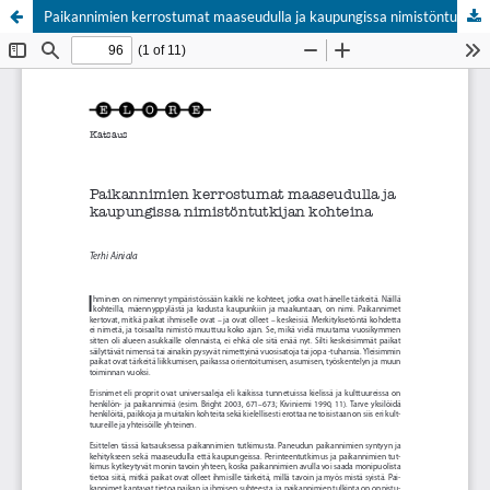
Paikannimien kerrostumat maaseudulla ja kaupungissa nimistöntutkijan kohteina
Palvelua ylläpitää
Tieteellisten seurain valtuuskunta
.