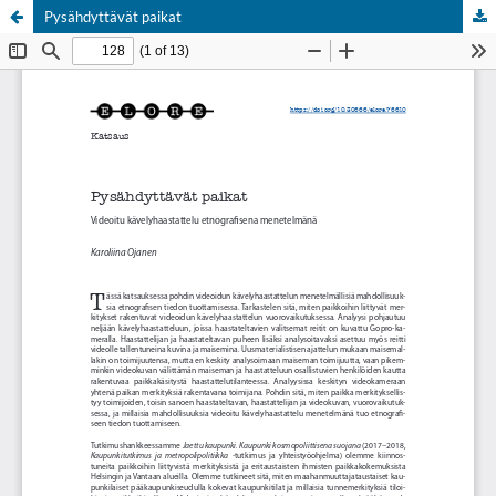
Pysähdyttävät paikat
Palvelua ylläpitää
Tieteellisten seurain valtuuskunta
.