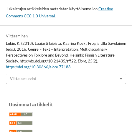
Julkaistujen artikkeleiden metadatan käyttölisenssi on
Creative
Commons CC0 1.0 Universal
.
Viittaaminen
Lukin, K. (2018). Laajasti lajeista: Kaarina Koski, Frog ja Ulla Savolainen
(eds.). 2016. Genre – Text – Interpretation. Multidisciplinary
Perspectives on Folklore and Beyond. Helsinki: Finnish Literature
Society. http://dx.doi.org/10.21435/sff.22.
Elore
,
25
(2).
https://doi.org/10.30666/elore.77188
Viittausmuodot
Uusimmat artikkelit