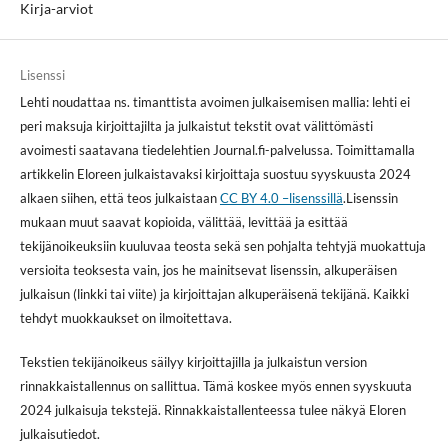
Kirja-arviot
Lisenssi
Lehti noudattaa ns. timanttista avoimen julkaisemisen mallia: lehti ei
peri maksuja kirjoittajilta ja julkaistut tekstit ovat välittömästi
avoimesti saatavana tiedelehtien Journal.fi-palvelussa. Toimittamalla
artikkelin Eloreen julkaistavaksi kirjoittaja suostuu syyskuusta 2024
alkaen siihen, että teos julkaistaan
CC BY 4.0 –lisenssillä
.Lisenssin
mukaan muut saavat kopioida, välittää, levittää ja esittää
tekijänoikeuksiin kuuluvaa teosta sekä sen pohjalta tehtyjä muokattuja
versioita teoksesta vain, jos he mainitsevat lisenssin, alkuperäisen
julkaisun (linkki tai viite) ja kirjoittajan alkuperäisenä tekijänä. Kaikki
tehdyt muokkaukset on ilmoitettava.
Tekstien tekijänoikeus säilyy kirjoittajilla ja julkaistun version
rinnakkaistallennus on sallittua. Tämä koskee myös ennen syyskuuta
2024 julkaisuja tekstejä. Rinnakkaistallenteessa tulee näkyä Eloren
julkaisutiedot.