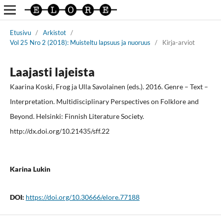
Etusivu
/
Arkistot
/
Vol 25 Nro 2 (2018): Muisteltu lapsuus ja nuoruus
/
Kirja-arviot
Laajasti lajeista
Kaarina Koski, Frog ja Ulla Savolainen (eds.). 2016. Genre – Text –
Interpretation. Multidisciplinary Perspectives on Folklore and
Beyond. Helsinki: Finnish Literature Society.
http://dx.doi.org/10.21435/sff.22
Karina Lukin
DOI:
https://doi.org/10.30666/elore.77188