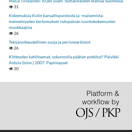
Marja Tiilikainen: Arjen islam. Somalinaisten elämää Suomessa
31
Kokemuksia Kolin kansallispuistosta ja -maisemista:
menneisyyden kertomukset nykypäivän luontokokemusten
muokkaajina
26
Tekijänoikeudellinen suoja ja perinnearkistot
26
Kiltteyden kahlitsemat, uskonnolla päähän potkitut? Päivikki
Antola (toim.) 2007: Papinlapset
20