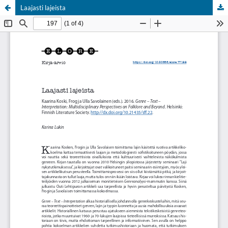
Laajasti lajeista
Palvelua ylläpitää
Tieteellisten seurain valtuuskunta
.