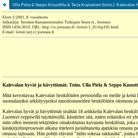
Ulla Piela & Seppo Knuuttila & Tarja Kupiainen (toim.): Kalevalan 