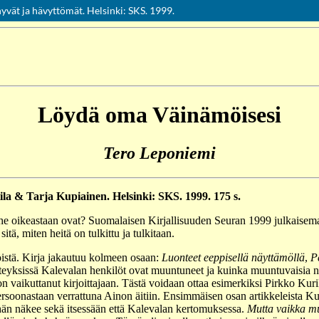
hyvät ja hävyttömät. Helsinki: SKS. 1999.
Palvelua ylläpitää
Tieteellisten seurain valtuuskunta
.