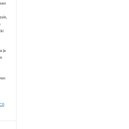
 sen
ssin,
a
kki
a ja
on
oren
CC0