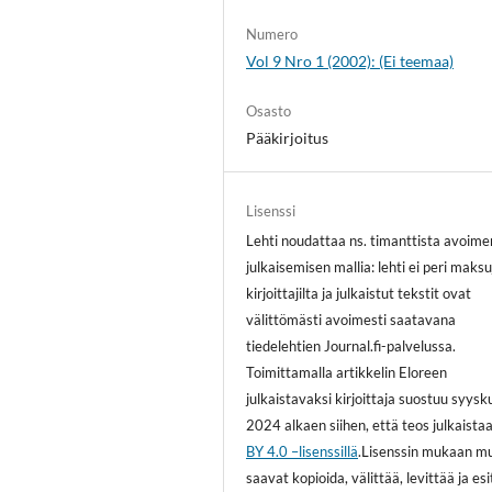
Numero
Vol 9 Nro 1 (2002): (Ei teemaa)
Osasto
Pääkirjoitus
Lisenssi
Lehti noudattaa ns. timanttista avoime
julkaisemisen mallia: lehti ei peri maksu
kirjoittajilta ja julkaistut tekstit ovat
välittömästi avoimesti saatavana
tiedelehtien Journal.fi-palvelussa.
Toimittamalla artikkelin Eloreen
julkaistavaksi kirjoittaja suostuu syys
2024 alkaen siihen, että teos julkaista
BY 4.0 –lisenssillä
.Lisenssin mukaan m
saavat kopioida, välittää, levittää ja es