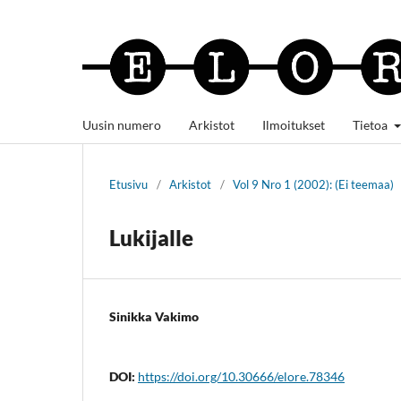
Uusin numero
Arkistot
Ilmoitukset
Tietoa
Etusivu
/
Arkistot
/
Vol 9 Nro 1 (2002): (Ei teemaa)
Lukijalle
Sinikka Vakimo
DOI:
https://doi.org/10.30666/elore.78346