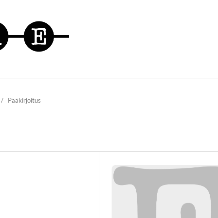
/
Pääkirjoitus