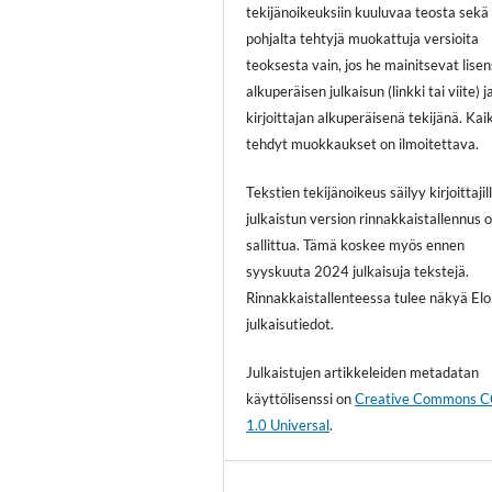
tekijänoikeuksiin kuuluvaa teosta sekä
pohjalta tehtyjä muokattuja versioita
teoksesta vain, jos he mainitsevat lisen
alkuperäisen julkaisun (linkki tai viite) j
kirjoittajan alkuperäisenä tekijänä. Kai
tehdyt muokkaukset on ilmoitettava.
Tekstien tekijänoikeus säilyy kirjoittajill
julkaistun version rinnakkaistallennus 
sallittua. Tämä koskee myös ennen
syyskuuta 2024 julkaisuja tekstejä.
Rinnakkaistallenteessa tulee näkyä El
julkaisutiedot.
Julkaistujen artikkeleiden metadatan
käyttölisenssi on
Creative Commons 
1.0 Universal
.