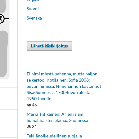
Suomi
Svenska
Lähetä käsikirjoitus
Ei nimi miestä pahenna, mutta paljon
se kertoo: Kotilainen, Sofia 2008:
Suvun nimissä. Nimenannon käytännöt
Sisä-Suomessa 1700-luvun alusta
1950-luvulle
46
Marja Tiilikainen: Arjen islam.
Somalinaisten elämää Suomessa
31
Tekijänoikeudellinen suoja ja