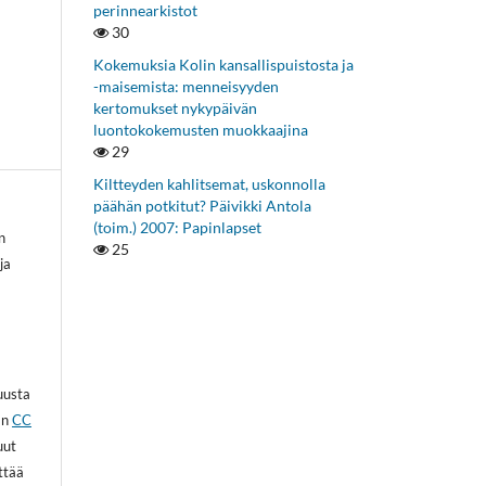
perinnearkistot
30
Kokemuksia Kolin kansallispuistosta ja
-maisemista: menneisyyden
kertomukset nykypäivän
luontokokemusten muokkaajina
29
Kiltteyden kahlitsemat, uskonnolla
päähän potkitut? Päivikki Antola
(toim.) 2007: Papinlapset
n
25
ja
kuusta
an
CC
uut
ittää