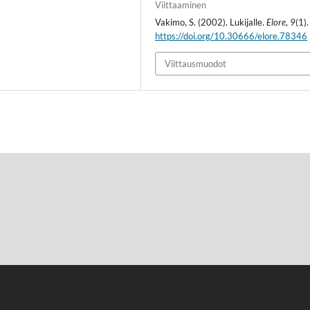
Viittaaminen
Vakimo, S. (2002). Lukijalle.
Elore
,
9
(1).
https://doi.org/10.30666/elore.78346
Viittausmuodot