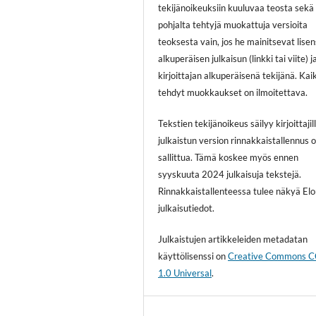
tekijänoikeuksiin kuuluvaa teosta sekä
pohjalta tehtyjä muokattuja versioita
teoksesta vain, jos he mainitsevat lisen
alkuperäisen julkaisun (linkki tai viite) j
kirjoittajan alkuperäisenä tekijänä. Kai
tehdyt muokkaukset on ilmoitettava.
Tekstien tekijänoikeus säilyy kirjoittajill
julkaistun version rinnakkaistallennus 
sallittua. Tämä koskee myös ennen
syyskuuta 2024 julkaisuja tekstejä.
Rinnakkaistallenteessa tulee näkyä El
julkaisutiedot.
Julkaistujen artikkeleiden metadatan
käyttölisenssi on
Creative Commons 
1.0 Universal
.