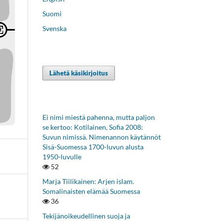
Suomi
Svenska
Lähetä käsikirjoitus
Ei nimi miestä pahenna, mutta paljon
se kertoo: Kotilainen, Sofia 2008:
Suvun nimissä. Nimenannon käytännöt
Sisä-Suomessa 1700-luvun alusta
1950-luvulle
52
Marja Tiilikainen: Arjen islam.
Somalinaisten elämää Suomessa
36
Tekijänoikeudellinen suoja ja