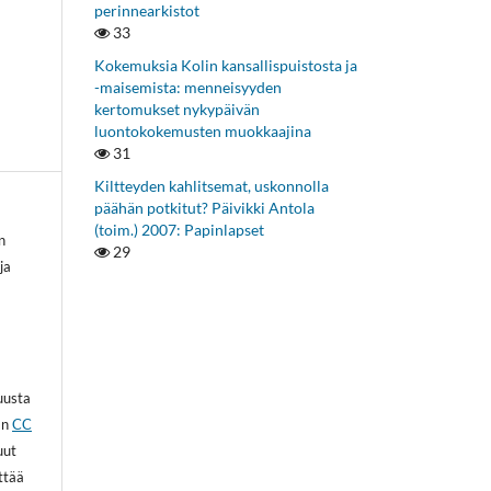
perinnearkistot
33
Kokemuksia Kolin kansallispuistosta ja
-maisemista: menneisyyden
kertomukset nykypäivän
luontokokemusten muokkaajina
31
Kiltteyden kahlitsemat, uskonnolla
päähän potkitut? Päivikki Antola
(toim.) 2007: Papinlapset
n
29
ja
kuusta
an
CC
uut
ittää