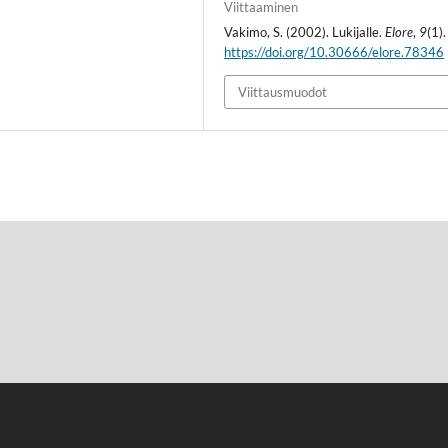
Viittaaminen
Vakimo, S. (2002). Lukijalle.
Elore
,
9
(1).
https://doi.org/10.30666/elore.78346
Viittausmuodot