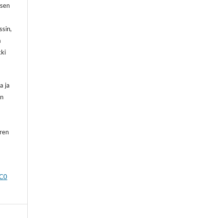
 sen
ssin,
a
kki
a ja
on
oren
CC0