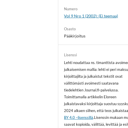
Numero
Vol 9 Nro 1 (2002): (Ei teemaa)
Osasto
Pääkirjoitus
Lisenssi
Lehti noudattaa ns. timanttista avoime
julkaisemisen mallia: lehti ei peri maksu
kirjoittajilta ja julkaistut tekstit ovat
välittömästi avoimesti saatavana
tiedelehtien Journal.fi-palvelussa.
Toimittamalla artikkelin Eloreen
julkaistavaksi kirjoittaja suostuu syys
2024 alkaen siihen, että teos julkaista
BY 4.0 –lisenssillä
.Lisenssin mukaan m
saavat kopioida, välittää, levittää ja es