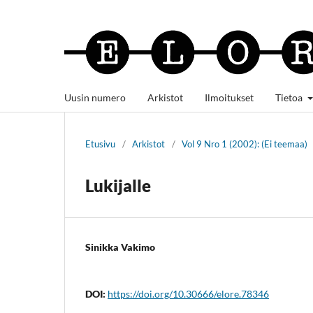
Uusin numero
Arkistot
Ilmoitukset
Tietoa
Etusivu
/
Arkistot
/
Vol 9 Nro 1 (2002): (Ei teemaa)
Lukijalle
Sinikka Vakimo
DOI:
https://doi.org/10.30666/elore.78346