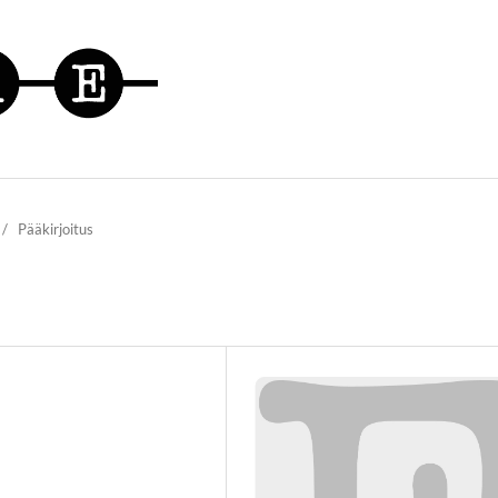
/
Pääkirjoitus