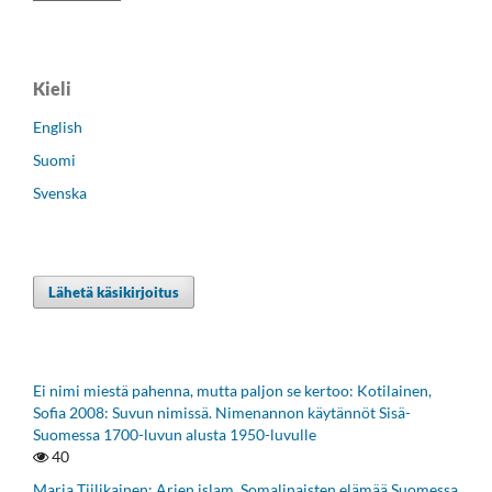
Kieli
English
Suomi
Svenska
Lähetä käsikirjoitus
Ei nimi miestä pahenna, mutta paljon se kertoo: Kotilainen,
Sofia 2008: Suvun nimissä. Nimenannon käytännöt Sisä-
Suomessa 1700-luvun alusta 1950-luvulle
40
Marja Tiilikainen: Arjen islam. Somalinaisten elämää Suomessa