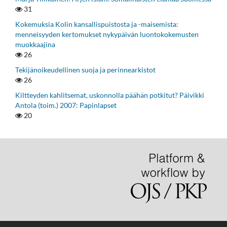
31
Kokemuksia Kolin kansallispuistosta ja -maisemista:
menneisyyden kertomukset nykypäivän luontokokemusten
muokkaajina
26
Tekijänoikeudellinen suoja ja perinnearkistot
26
Kiltteyden kahlitsemat, uskonnolla päähän potkitut? Päivikki
Antola (toim.) 2007: Papinlapset
20