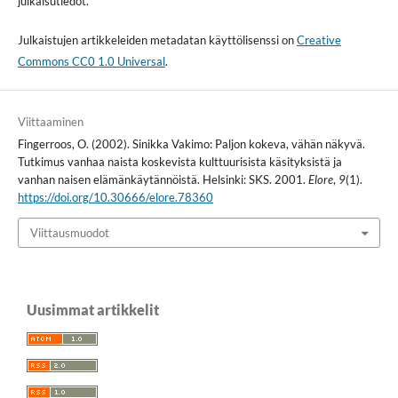
julkaisutiedot.
Julkaistujen artikkeleiden metadatan käyttölisenssi on
Creative
Commons CC0 1.0 Universal
.
Viittaaminen
Fingerroos, O. (2002). Sinikka Vakimo: Paljon kokeva, vähän näkyvä.
Tutkimus vanhaa naista koskevista kulttuurisista käsityksistä ja
vanhan naisen elämänkäytännöistä. Helsinki: SKS. 2001.
Elore
,
9
(1).
https://doi.org/10.30666/elore.78360
Viittausmuodot
Uusimmat artikkelit