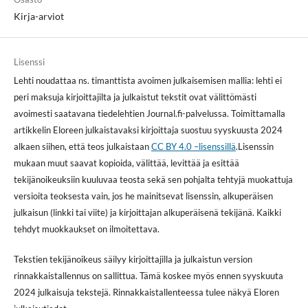
Kirja-arviot
Lisenssi
Lehti noudattaa ns. timanttista avoimen julkaisemisen mallia: lehti ei
peri maksuja kirjoittajilta ja julkaistut tekstit ovat välittömästi
avoimesti saatavana tiedelehtien Journal.fi-palvelussa. Toimittamalla
artikkelin Eloreen julkaistavaksi kirjoittaja suostuu syyskuusta 2024
alkaen siihen, että teos julkaistaan
CC BY 4.0 –lisenssillä
.Lisenssin
mukaan muut saavat kopioida, välittää, levittää ja esittää
tekijänoikeuksiin kuuluvaa teosta sekä sen pohjalta tehtyjä muokattuja
versioita teoksesta vain, jos he mainitsevat lisenssin, alkuperäisen
julkaisun (linkki tai viite) ja kirjoittajan alkuperäisenä tekijänä. Kaikki
tehdyt muokkaukset on ilmoitettava.
Tekstien tekijänoikeus säilyy kirjoittajilla ja julkaistun version
rinnakkaistallennus on sallittua. Tämä koskee myös ennen syyskuuta
2024 julkaisuja tekstejä. Rinnakkaistallenteessa tulee näkyä Eloren