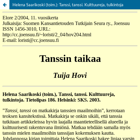
Helena Saarikoski (toim.): Tanssi, tanssi. Kulttuureja, tulkintoja
Palvelua ylläpitää
Tieteellisten seurain valtuuskunta
.