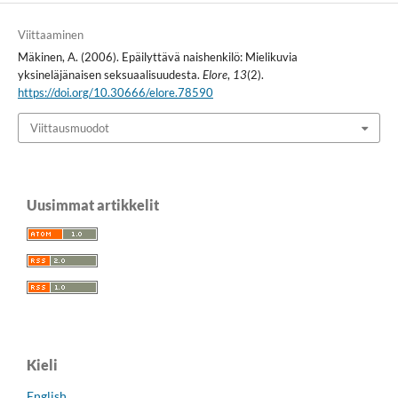
Viittaaminen
Mäkinen, A. (2006). Epäilyttävä naishenkilö: Mielikuvia
yksineläjänaisen seksuaalisuudesta.
Elore
,
13
(2).
https://doi.org/10.30666/elore.78590
Viittausmuodot
Uusimmat artikkelit
Kieli
English