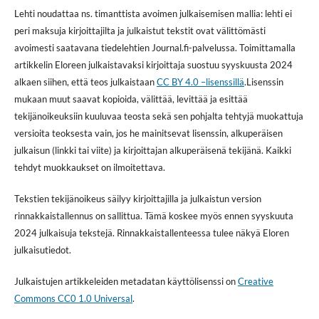
Lehti noudattaa ns. timanttista avoimen julkaisemisen mallia: lehti ei
peri maksuja kirjoittajilta ja julkaistut tekstit ovat välittömästi
avoimesti saatavana tiedelehtien Journal.fi-palvelussa. Toimittamalla
artikkelin Eloreen julkaistavaksi kirjoittaja suostuu syyskuusta 2024
alkaen siihen, että teos julkaistaan
CC BY 4.0 –lisenssillä
.Lisenssin
mukaan muut saavat kopioida, välittää, levittää ja esittää
tekijänoikeuksiin kuuluvaa teosta sekä sen pohjalta tehtyjä muokattuja
versioita teoksesta vain, jos he mainitsevat lisenssin, alkuperäisen
julkaisun (linkki tai viite) ja kirjoittajan alkuperäisenä tekijänä. Kaikki
tehdyt muokkaukset on ilmoitettava.
Tekstien tekijänoikeus säilyy kirjoittajilla ja julkaistun version
rinnakkaistallennus on sallittua. Tämä koskee myös ennen syyskuuta
2024 julkaisuja tekstejä. Rinnakkaistallenteessa tulee näkyä Eloren
julkaisutiedot.
Julkaistujen artikkeleiden metadatan käyttölisenssi on
Creative
Commons CC0 1.0 Universal
.