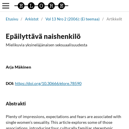
Etusivu
/
Arkistot
/
Vol 13 Nro 2 (2006): (Ei teemaa)
/
Artikkelit
Epäilyttävä naishenkilö
Mielikuvia yksineläjänaisen seksuaalisuudesta
Arja Mäkinen
DOI:
https://doi.org/10.30666/elore.78590
Abstrakti
Plenty of impressions, expectations and fears are associated with
single women’s sexuality. This article explores some of those
associations, introducing four culturally familiar stereotypic