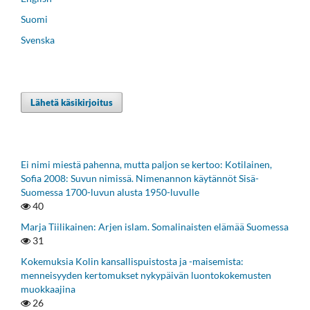
Suomi
Svenska
Lähetä käsikirjoitus
Ei nimi miestä pahenna, mutta paljon se kertoo: Kotilainen,
Sofia 2008: Suvun nimissä. Nimenannon käytännöt Sisä-
Suomessa 1700-luvun alusta 1950-luvulle
40
Marja Tiilikainen: Arjen islam. Somalinaisten elämää Suomessa
31
Kokemuksia Kolin kansallispuistosta ja -maisemista:
menneisyyden kertomukset nykypäivän luontokokemusten
muokkaajina
26